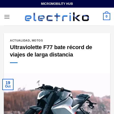
Saltar
MICROMOBILITY HUB
al
contenido
0
ACTUALIDAD
,
MOTOS
Ultraviolette F77 bate récord de
viajes de larga distancia
19
Oct