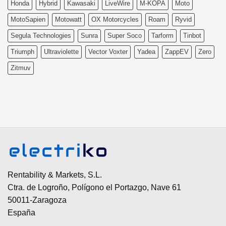
Honda
Hybrid
Kawasaki
LiveWire
M-KOPA
Moto
MotoSapien
Motowatt
OX Motorcycles
Roam
Ryvid
Segula Technologies
Sunra
Super Soco
Tarform
Tinbot
Triumph
Ultraviolette
Vector Voxter
Yadea
ZappEV
Zero
Zitmuv
Rentability & Markets, S.L.
Ctra. de Logroño, Polígono el Portazgo, Nave 61
50011-Zaragoza
España