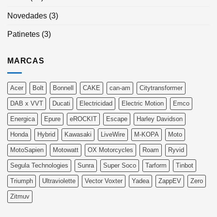
Novedades
(3)
Patinetes
(3)
MARCAS
Acer
Bolt
Bonnell
CAKE
can-am
Citytransformer
DAB x VVT
Ducati
Electricidad
Electric Motion
Emco
Energica
Epure
eROCKIT
Escape
Harley Davidson
Honda
Hybrid
Kawasaki
LiveWire
M-KOPA
Moto
MotoSapien
Motowatt
OX Motorcycles
Roam
Ryvid
Segula Technologies
Sunra
Super Soco
Tarform
Tinbot
Triumph
Ultraviolette
Vector Voxter
Yadea
ZappEV
Zero
Zitmuv