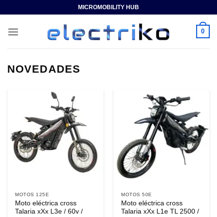
Saltar
MICROMOBILITY HUB
al
contenido
0
NOVEDADES
MOTOS 125E
MOTOS 50E
Moto eléctrica cross
Moto eléctrica cross
Talaria xXx L3e / 60v /
Talaria xXx L1e TL 2500 /