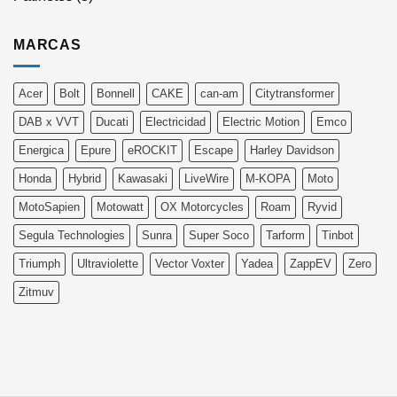
MARCAS
Acer
Bolt
Bonnell
CAKE
can-am
Citytransformer
DAB x VVT
Ducati
Electricidad
Electric Motion
Emco
Energica
Epure
eROCKIT
Escape
Harley Davidson
Honda
Hybrid
Kawasaki
LiveWire
M-KOPA
Moto
MotoSapien
Motowatt
OX Motorcycles
Roam
Ryvid
Segula Technologies
Sunra
Super Soco
Tarform
Tinbot
Triumph
Ultraviolette
Vector Voxter
Yadea
ZappEV
Zero
Zitmuv