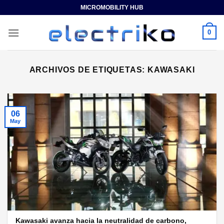
Saltar
MICROMOBILITY HUB
al
contenido
0
ARCHIVOS DE ETIQUETAS:
KAWASAKI
06
May
Kawasaki avanza hacia la neutralidad de carbono,