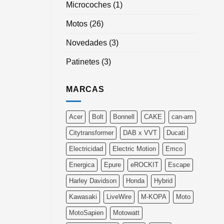
Microcoches
(1)
Motos
(26)
Novedades
(3)
Patinetes
(3)
MARCAS
Acer
Bolt
Bonnell
CAKE
can-am
Citytransformer
DAB x VVT
Ducati
Electricidad
Electric Motion
Emco
Energica
Epure
eROCKIT
Escape
Harley Davidson
Honda
Hybrid
Kawasaki
LiveWire
M-KOPA
Moto
MotoSapien
Motowatt