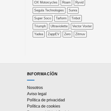
OX Motorcycles
Roam
Ryvid
Segula Technologies
Sunra
Super Soco
Tarform
Tinbot
Triumph
Ultraviolette
Vector Voxter
Yadea
ZappEV
Zero
Zitmuv
INFORMACÍÓN
Nosotros
Aviso legal
Política de privacidad
Política de cookies