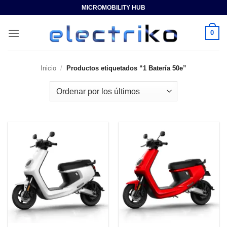
Saltar
MICROMOBILITY HUB
al
contenido
0
Inicio
/
Productos etiquetados “1 Batería 50e”