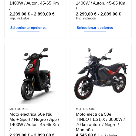
producto
producto
1400W / Auton. 45-65 Km
1400W / Auton. 45-65 Km
/
/
Rango
Rango
2.299,00
€
-
2.899,00
€
2.299,00
€
-
2.899,00
€
de
de
Imp. incluidos
Imp. incluidos
precios:
precios
desde
desde
Seleccionar opciones
Seleccionar opciones
2.299,00 €
2.299,0
hasta
hasta
Este
Este
2.899,00 €
2.899,0
producto
producto
tiene
tiene
múltiples
múltiples
variantes.
variantes.
Las
Las
opciones
opciones
se
se
pueden
pueden
elegir
elegir
en
en
la
la
MOTOS 50E
MOTOS 50E
página
página
Moto eléctrica 50e Niu
Moto eléctrica 50e
de
de
Mqi+ Sport / Negro / App /
TINBOT ES1-X / 3800W /
producto
producto
1400W / Auton. 45-65 Km
70 km auton. / Negro /
/
Montaña
Rango
2.299,00
€
-
2.899,00
€
4.545,00
€
Imp. incluidos