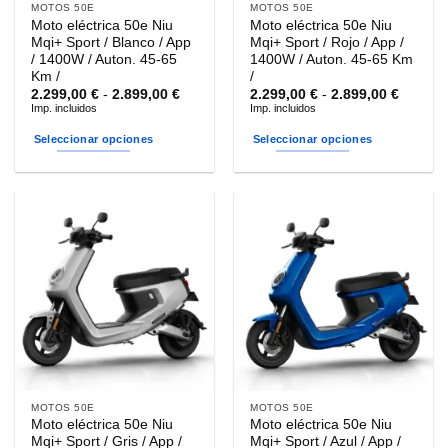
MOTOS 50E
MOTOS 50E
Moto eléctrica 50e Niu
Moto eléctrica 50e Niu
Mqi+ Sport / Blanco / App
Mqi+ Sport / Rojo / App /
/ 1400W / Auton. 45-65
1400W / Auton. 45-65 Km
Km /
/
Rango
Rango
2.299,00
€
-
2.899,00
€
2.299,00
€
-
2.899,00
€
de
de
Imp. incluidos
Imp. incluidos
precios:
precios
desde
desde
Seleccionar opciones
Seleccionar opciones
2.299,00 €
2.299,0
hasta
hasta
Este
Este
2.899,00 €
2.899,0
producto
producto
tiene
tiene
múltiples
múltiples
variantes.
variantes.
Las
Las
opciones
opciones
se
se
pueden
pueden
elegir
elegir
en
en
la
la
MOTOS 50E
MOTOS 50E
página
página
Moto eléctrica 50e Niu
Moto eléctrica 50e Niu
de
de
Mqi+ Sport / Gris / App /
Mqi+ Sport / Azul / App /