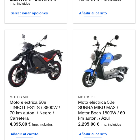
de
Imp. incluidos
precios:
desde
Seleccionar opciones
Añadir al carrito
2.299,00 €
hasta
Este
2.899,00 €
producto
tiene
múltiples
variantes.
Las
opciones
se
pueden
elegir
en
la
MOTOS 50E
MOTOS 50E
página
Moto eléctrica 50e
Moto eléctrica 50e
de
TINBOT ES1-S / 3800W /
SUNRA MIKU MAX /
producto
70 km auton. / Negro /
Motor Boch 1800W / 60
Carretera
km auton. / Azul
4.395,00
€
2.295,00
€
Imp. incluidos
Imp. incluidos
Añadir al carrito
Añadir al carrito