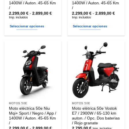
producto
producto
1400W / Auton. 45-65 Km
1400W / Auton. 45-65 Km
/
/
Rango
Rango
2.299,00
€
-
2.899,00
€
2.299,00
€
-
2.899,00
€
de
de
Imp. incluidos
Imp. incluidos
precios:
precios
desde
desde
Seleccionar opciones
Seleccionar opciones
2.299,00 €
2.299,0
hasta
hasta
Este
Este
2.899,00 €
2.899,0
producto
producto
tiene
tiene
múltiples
múltiples
variantes.
variantes.
Las
Las
opciones
opciones
se
se
pueden
pueden
elegir
elegir
en
en
la
la
MOTOS 50E
MOTOS 50E
página
página
Moto eléctrica 50e Niu
Moto elétrica 50e Vostok
de
de
Mqi+ Sport / Negro / App /
E7 / 2900W / 65-130 km
producto
producto
1400W / Auton. 45-65 Km
auton. / Opc. Dos baterias
/
/ Rojo granate
Rango
2.299,00
€
-
2.899,00
€
2.795,00
€
Imp. incluidos