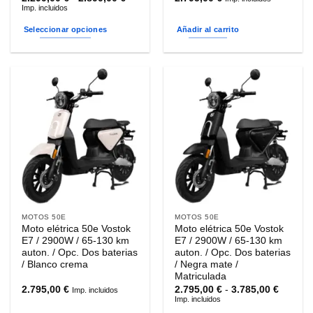
de
Imp. incluidos
precios:
desde
Seleccionar opciones
Añadir al carrito
2.299,00 €
hasta
Este
2.899,00 €
producto
tiene
múltiples
variantes.
Las
opciones
se
pueden
elegir
en
la
MOTOS 50E
MOTOS 50E
página
Moto elétrica 50e Vostok
Moto elétrica 50e Vostok
de
E7 / 2900W / 65-130 km
E7 / 2900W / 65-130 km
producto
auton. / Opc. Dos baterias
auton. / Opc. Dos baterias
/ Blanco crema
/ Negra mate /
Matriculada
Rango
2.795,00
€
2.795,00
€
-
3.785,00
€
Imp. incluidos
de
Imp. incluidos
precios