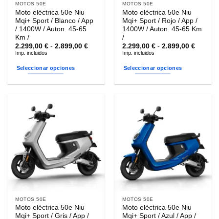
MOTOS 50E
MOTOS 50E
Moto eléctrica 50e Niu
Moto eléctrica 50e Niu
Mqi+ Sport / Blanco / App
Mqi+ Sport / Rojo / App /
/ 1400W / Auton. 45-65
1400W / Auton. 45-65 Km
Km /
/
Rango
Rango
2.299,00
€
-
2.899,00
€
2.299,00
€
-
2.899,00
€
de
de
Imp. incluidos
Imp. incluidos
precios:
precios
desde
desde
Seleccionar opciones
Seleccionar opciones
2.299,00 €
2.299,0
hasta
hasta
Este
Este
2.899,00 €
2.899,0
producto
producto
tiene
tiene
múltiples
múltiples
variantes.
variantes.
Las
Las
opciones
opciones
se
se
pueden
pueden
elegir
elegir
en
en
la
la
MOTOS 50E
MOTOS 50E
página
página
Moto eléctrica 50e Niu
Moto eléctrica 50e Niu
de
de
Mqi+ Sport / Gris / App /
Mqi+ Sport / Azul / App /