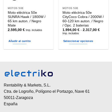
MOTOS 50E
MOTOS 50E
Moto eléctrica 50e
Moto eléctrica 50e
SUNRA Hawk / 1800W /
CityCoco Cobra / 2000W /
65 km auton. / Negro
60-120 km auton. / Negro
Mate
/ Opc. 2 baterias
Rango
2.595,00
€
1.994,00
€
-
2.317,00
€
Imp. incluidos
de
Imp. incluidos
precios
desde
Añadir al carrito
Seleccionar opciones
1.994,0
hasta
Este
2.317,0
producto
tiene
múltiples
variantes.
Las
opciones
se
Rentability & Markets, S.L.
pueden
Ctra. de Logroño, Polígono el Portazgo, Nave 61
elegir
50011-Zaragoza
en
España
la
página