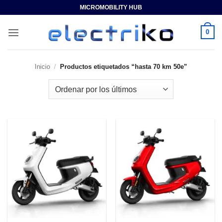
Saltar
MICROMOBILITY HUB
al
contenido
0
Inicio
/
Productos etiquetados “hasta 70 km 50e”