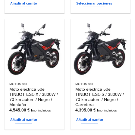
desde
Añadir al carrito
Seleccionar opciones
2.795,0
hasta
Este
3.785,0
producto
tiene
múltiples
variantes.
Las
opciones
se
pueden
elegir
en
la
MOTOS 50E
MOTOS 50E
página
Moto eléctrica 50e
Moto eléctrica 50e
de
TINBOT ES1-X / 3800W /
TINBOT ES1-S / 3800W /
producto
70 km auton. / Negro /
70 km auton. / Negro /
Montaña
Carretera
4.545,00
€
4.395,00
€
Imp. incluidos
Imp. incluidos
Añadir al carrito
Añadir al carrito