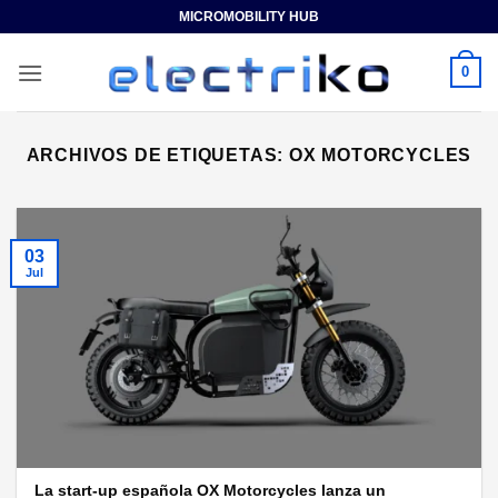
Saltar
MICROMOBILITY HUB
al
contenido
0
ARCHIVOS DE ETIQUETAS:
OX MOTORCYCLES
03
Jul
La start-up española OX Motorcycles lanza un