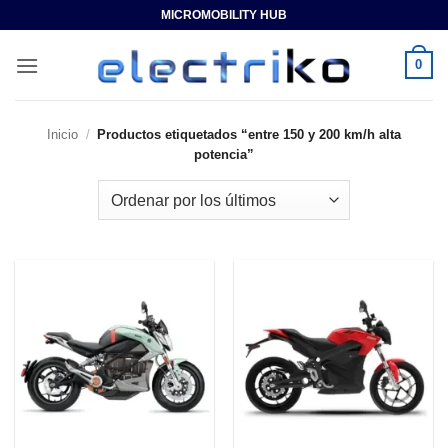
Saltar
MICROMOBILITY HUB
al
contenido
0
Inicio
/
Productos etiquetados “entre 150 y 200 km/h alta
potencia”