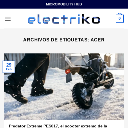
Saltar
MICROMOBILITY HUB
al
contenido
0
ARCHIVOS DE ETIQUETAS:
ACER
29
Feb
Predator Extreme PES017, el scooter extremo de la