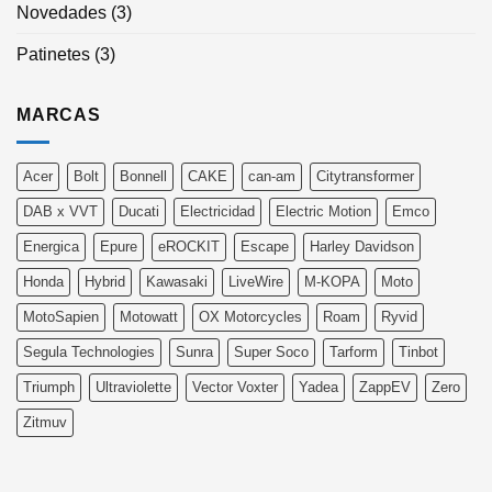
Novedades
(3)
Patinetes
(3)
MARCAS
Acer
Bolt
Bonnell
CAKE
can-am
Citytransformer
DAB x VVT
Ducati
Electricidad
Electric Motion
Emco
Energica
Epure
eROCKIT
Escape
Harley Davidson
Honda
Hybrid
Kawasaki
LiveWire
M-KOPA
Moto
MotoSapien
Motowatt
OX Motorcycles
Roam
Ryvid
Segula Technologies
Sunra
Super Soco
Tarform
Tinbot
Triumph
Ultraviolette
Vector Voxter
Yadea
ZappEV
Zero
Zitmuv