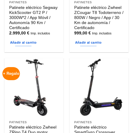
PATINETES
PATINETES
Patinete eléctrico Segway
Patinete eléctrico Zwheel
KickScooter GT2 P /
ZCougar T8 Todoterreno /
3000W*2 / App Móvil /
800W / Negro / App / 30
Autonomía 90 Km /
Km de autonomía /
Certificado
Certificado
2.999,00
€
999,00
€
Imp. incluidos
Imp. incluidos
Añadir al carrito
Añadir al carrito
+ Regalo
PATINETES
PATINETES
Patinete eléctrico Zwheel
Patinete eléctrico
ZRino T4 Duo motor
SmartGyro Crossover