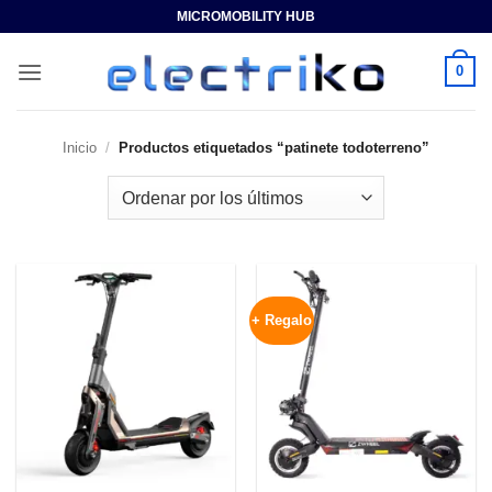
Saltar
MICROMOBILITY HUB
al
contenido
0
Inicio
/
Productos etiquetados “patinete todoterreno”
+ Regalo