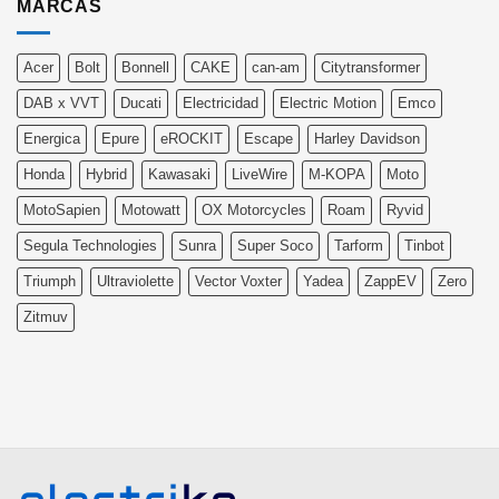
MARCAS
Acer
Bolt
Bonnell
CAKE
can-am
Citytransformer
DAB x VVT
Ducati
Electricidad
Electric Motion
Emco
Energica
Epure
eROCKIT
Escape
Harley Davidson
Honda
Hybrid
Kawasaki
LiveWire
M-KOPA
Moto
MotoSapien
Motowatt
OX Motorcycles
Roam
Ryvid
Segula Technologies
Sunra
Super Soco
Tarform
Tinbot
Triumph
Ultraviolette
Vector Voxter
Yadea
ZappEV
Zero
Zitmuv