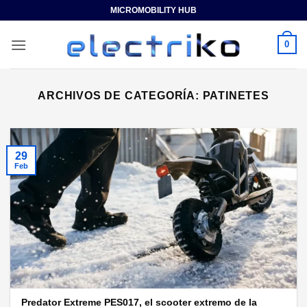
Saltar
MICROMOBILITY HUB
al
contenido
0
ARCHIVOS DE CATEGORÍA:
PATINETES
29
Feb
Predator Extreme PES017, el scooter extremo de la