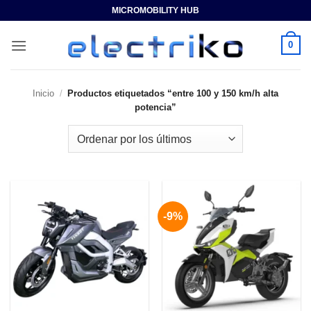
Saltar
MICROMOBILITY HUB
al
contenido
0
Inicio
/
Productos etiquetados “entre 100 y 150 km/h alta
potencia”
-9%