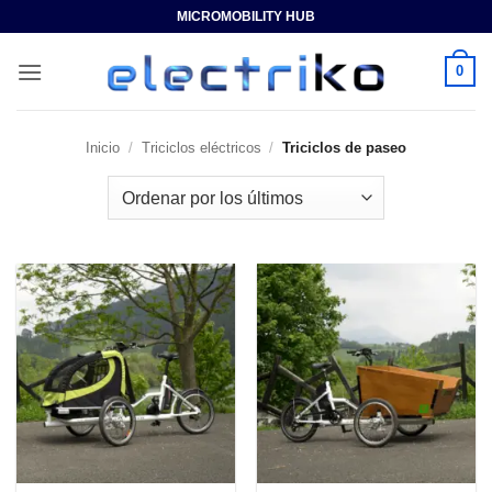
Saltar
MICROMOBILITY HUB
al
contenido
0
Inicio
/
Triciclos eléctricos
/
Triciclos de paseo