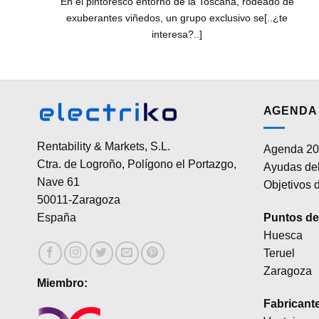
a
En el pintoresco entorno de la Toscana, rodeado de
]
exuberantes viñedos, un grupo exclusivo se[..¿te
interesa?..]
AGENDA 
Rentability & Markets, S.L.
Agenda 20
Ctra. de Logroño, Polígono el Portazgo,
Ayudas del
Nave 61
Objetivos d
50011-Zaragoza
Puntos de 
España
Huesca
Teruel
Zaragoza
Miembro:
Fabricant