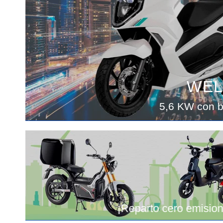
WEL
5,6 KW con b
¡Reparto cero emision