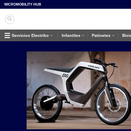
Saltar
MICROMOBILITY HUB
al
contenido
Servicios Electriko
Infantiles
Patinetes
Bici