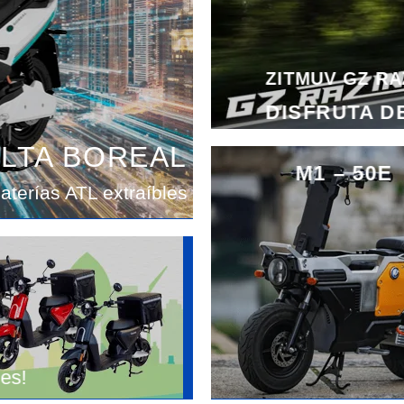
ZITMUV GZ RA
DISFRUTA D
LTA BOREAL
M1 – 50E
aterías ATL extraíbles
es!