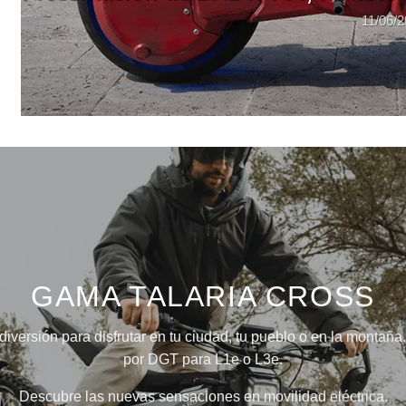
11/06/
GAMA TALARIA CROSS
 diversión para disfrutar en tu ciudad, tu pueblo o en la mont
por DGT para L1e o L3e.
Descubre las nuevas sensaciones en movilidad eléctrica.