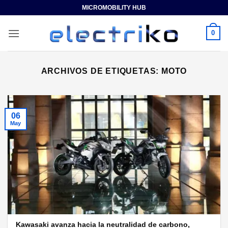
Saltar
MICROMOBILITY HUB
al
contenido
0
ARCHIVOS DE ETIQUETAS:
MOTO
06
May
Kawasaki avanza hacia la neutralidad de carbono,