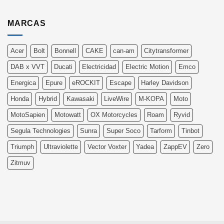
MARCAS
Acer
Bolt
Bonnell
CAKE
can-am
Citytransformer
DAB x VVT
Ducati
Electricidad
Electric Motion
Emco
Energica
Epure
eROCKIT
Escape
Harley Davidson
Honda
Hybrid
Kawasaki
LiveWire
M-KOPA
Moto
MotoSapien
Motowatt
OX Motorcycles
Roam
Ryvid
Segula Technologies
Sunra
Super Soco
Tarform
Tinbot
Triumph
Ultraviolette
Vector Voxter
Yadea
ZappEV
Zero
Zitmuv