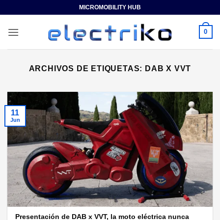
Saltar
MICROMOBILITY HUB
al
contenido
0
ARCHIVOS DE ETIQUETAS:
DAB X VVT
11
Jun
Presentación de DAB x VVT, la moto eléctrica nunca