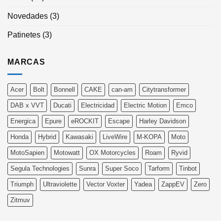
Novedades
(3)
Patinetes
(3)
MARCAS
Acer
Bolt
Bonnell
CAKE
can-am
Citytransformer
DAB x VVT
Ducati
Electricidad
Electric Motion
Emco
Energica
Epure
eROCKIT
Escape
Harley Davidson
Honda
Hybrid
Kawasaki
LiveWire
M-KOPA
Moto
MotoSapien
Motowatt
OX Motorcycles
Roam
Ryvid
Segula Technologies
Sunra
Super Soco
Tarform
Tinbot
Triumph
Ultraviolette
Vector Voxter
Yadea
ZappEV
Zero
Zitmuv