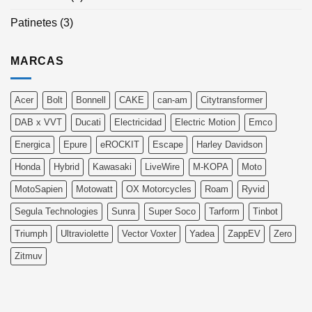
Patinetes
(3)
MARCAS
Acer
Bolt
Bonnell
CAKE
can-am
Citytransformer
DAB x VVT
Ducati
Electricidad
Electric Motion
Emco
Energica
Epure
eROCKIT
Escape
Harley Davidson
Honda
Hybrid
Kawasaki
LiveWire
M-KOPA
Moto
MotoSapien
Motowatt
OX Motorcycles
Roam
Ryvid
Segula Technologies
Sunra
Super Soco
Tarform
Tinbot
Triumph
Ultraviolette
Vector Voxter
Yadea
ZappEV
Zero
Zitmuv