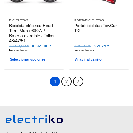
BICICLETAS
PORTABICICLETAS
Bicicleta eléctrica Head
Portabicicletas TowCar
Terni Man / 630W /
Tr2
Batería extraible / Tallas
43/47/51
El
El
El
El
4.599,00
€
4.369,00
€
385,00
€
365,75
€
precio
precio
precio
precio
Imp. incluidos
Imp. incluidos
original
actual
original
actual
era:
es:
era:
es:
Seleccionar opciones
Añadir al carrito
4.599,00 €.
4.369,00 €.
385,00 €.
365,75 €.
Este
producto
tiene
1
2
múltiples
variantes.
Las
opciones
se
pueden
elegir
en