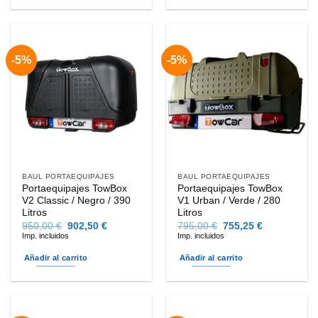
Este
producto
tiene
múltiples
-5%
-5%
variantes.
Las
opciones
se
pueden
elegir
en
la
BAUL PORTAEQUIPAJES
BAUL PORTAEQUIPAJES
página
Portaequipajes TowBox
Portaequipajes TowBox
de
V2 Classic / Negro / 390
V1 Urban / Verde / 280
producto
Litros
Litros
El
El
El
El
950,00
€
902,50
€
795,00
€
755,25
€
precio
precio
precio
precio
Imp. incluidos
Imp. incluidos
original
actual
original
actual
era:
es:
era:
es:
Añadir al carrito
Añadir al carrito
950,00 €.
902,50 €.
795,00 €.
755,25 €.