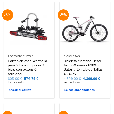
-5%
-5%
PORTABICICLETAS
BICICLETAS
Portabicicletas Westfalia
Bicicleta eléctrica Head
para 2 bicis / Opcion 3
Terni Woman / 630W /
bicis con extensión
Batería Extraible / Tallas
adicional
43/47/51
El
El
El
El
605,00
€
574,75
€
4.599,00
€
4.369,00
€
precio
precio
precio
precio
Imp. incluidos
Imp. incluidos
original
actual
original
actual
era:
es:
era:
es:
Añadir al carrito
Seleccionar opciones
605,00 €.
574,75 €.
4.599,00 €.
4.369,00
Este
producto
tiene
múltiples