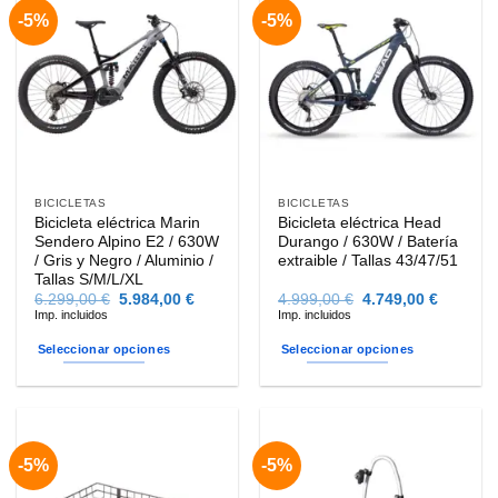
-5%
-5%
BICICLETAS
BICICLETAS
Bicicleta eléctrica Marin
Bicicleta eléctrica Head
Sendero Alpino E2 / 630W
Durango / 630W / Batería
/ Gris y Negro / Aluminio /
extraible / Tallas 43/47/51
Tallas S/M/L/XL
El
El
El
El
6.299,00
€
5.984,00
€
4.999,00
€
4.749,00
€
precio
precio
precio
precio
Imp. incluidos
Imp. incluidos
original
actual
original
actual
era:
es:
era:
es:
Seleccionar opciones
Seleccionar opciones
6.299,00 €.
5.984,00 €.
4.999,00 €.
4.749,00
Este
Este
producto
producto
tiene
tiene
múltiples
múltiples
-5%
-5%
variantes.
variantes.
Las
Las