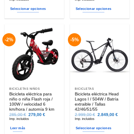
original
actual
precios
era:
es:
desde
Seleccionar opciones
Seleccionar opciones
5.999,00 €.
5.699,00 €.
1.795,0
hasta
Este
Este
1.985,0
producto
producto
tiene
tiene
múltiples
múltiples
-2%
-5%
variantes.
variantes.
Las
Las
opciones
opciones
se
se
pueden
pueden
elegir
elegir
en
en
la
la
BICICLETAS NIÑOS
BICICLETAS
página
página
Bicicleta eléctrica para
Bicicleta eléctrica Head
de
de
niño o niña Flash roja /
Lagos I / 504W / Batría
producto
producto
100W / velocidad 6
extraible / Tallas
km/hora / automía 9 km
42/46/51/55
El
El
El
El
285,00
€
279,00
€
2.999,00
€
2.849,00
€
precio
precio
precio
precio
Imp. incluidos
Imp. incluidos
original
actual
original
actual
era:
es:
era:
es:
Leer más
Seleccionar opciones
285,00 €.
279,00 €.
2.999,00 €.
2.849,00