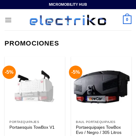
Saltar
MICROMOBILITY HUB
al
contenido
0
PROMOCIONES
-5%
-5%
PORTAEQUIPAJES
BAUL PORTAEQUIPAJES
Portaequipajes TowBox
Portaesquis TowBox V1
Evo / Negro / 305 Litros