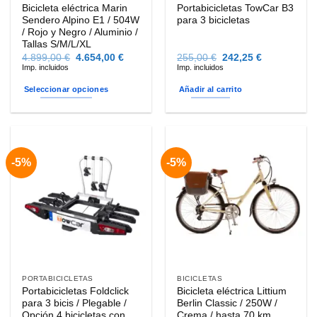
Bicicleta eléctrica Marin
Portabicicletas TowCar B3
Sendero Alpino E1 / 504W
para 3 bicicletas
/ Rojo y Negro / Aluminio /
Tallas S/M/L/XL
El
El
El
El
4.899,00
€
4.654,00
€
255,00
€
242,25
€
precio
precio
precio
precio
Imp. incluidos
Imp. incluidos
original
actual
original
actual
era:
es:
era:
es:
Seleccionar opciones
Añadir al carrito
4.899,00 €.
4.654,00 €.
255,00 €.
242,25 €.
Este
producto
tiene
múltiples
-5%
-5%
variantes.
Las
opciones
se
pueden
elegir
en
la
PORTABICICLETAS
BICICLETAS
página
Portabicicletas Foldclick
Bicicleta eléctrica Littium
de
para 3 bicis / Plegable /
Berlin Classic / 250W /
producto
Opción 4 bicicletas con
Crema / hasta 70 km