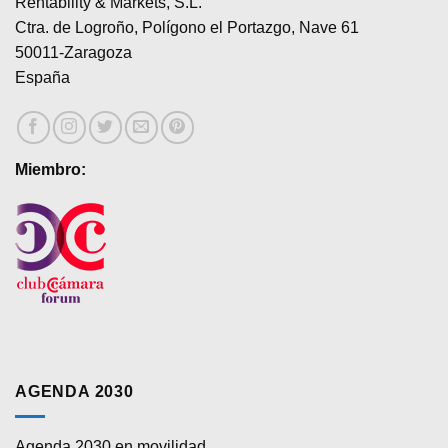
Rentability & Markets, S.L.
la
Ctra. de Logroño, Polígono el Portazgo, Nave 61
página
de
50011-Zaragoza
producto
España
Miembro:
AGENDA 2030
Agenda 2030 en movilidad