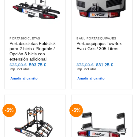
opciones
se
pueden
elegir
en
la
PORTABICICLETAS
BAUL PORTAEQUIPAJES
página
Portabicicletas Foldclick
Portaequipajes TowBox
de
para 2 bicis / Plegable /
Evo / Gris / 305 Litros
producto
Opción 3 bicis con
extensión adicional
El
El
El
El
625,00
€
593,75
€
875,00
€
831,25
€
precio
precio
precio
precio
Imp. incluidos
Imp. incluidos
original
actual
original
actual
era:
es:
era:
es:
Añadir al carrito
Añadir al carrito
625,00 €.
593,75 €.
875,00 €.
831,25 €.
-5%
-5%