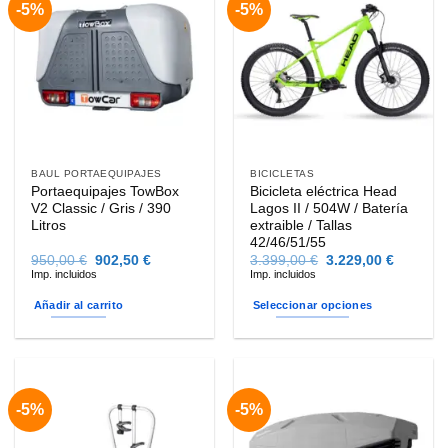
-5%
-5%
variantes.
Las
opciones
se
pueden
elegir
en
la
BAUL PORTAEQUIPAJES
BICICLETAS
página
Portaequipajes TowBox
Bicicleta eléctrica Head
de
V2 Classic / Gris / 390
Lagos II / 504W / Batería
producto
Litros
extraible / Tallas
42/46/51/55
El
El
El
El
950,00
€
902,50
€
3.399,00
€
3.229,00
€
precio
precio
precio
precio
Imp. incluidos
Imp. incluidos
original
actual
original
actual
era:
es:
era:
es:
Añadir al carrito
Seleccionar opciones
950,00 €.
902,50 €.
3.399,00 €.
3.229,00
Este
producto
tiene
múltiples
-5%
-5%
variantes.
Las