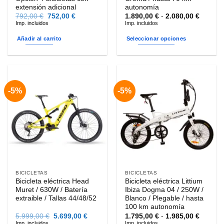
extensión adicional
autonomía
El
El
Rango
792,00
€
752,00
€
1.890,00
€
-
2.080,00
€
precio
precio
de
Imp. incluidos
Imp. incluidos
original
actual
precios
era:
es:
desde
Añadir al carrito
Seleccionar opciones
792,00 €.
752,00 €.
1.890,0
hasta
Este
2.080,0
producto
tiene
múltiples
-5%
-5%
variantes.
Las
opciones
se
pueden
elegir
en
la
BICICLETAS
BICICLETAS
página
Bicicleta eléctrica Head
Bicicleta eléctrica Littium
de
Muret / 630W / Batería
Ibiza Dogma 04 / 250W /
producto
extraible / Tallas 44/48/52
Blanco / Plegable / hasta
100 km autonomía
El
El
Rango
5.999,00
€
5.699,00
€
1.795,00
€
-
1.985,00
€
precio
precio
de
Imp. incluidos
Imp. incluidos