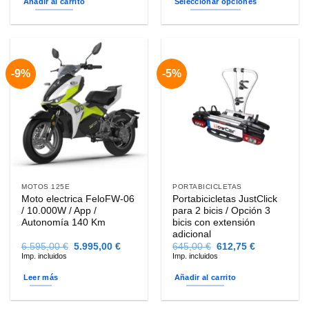
Añadir al carrito
Seleccionar opciones
1.058,00 €.
1.005,00 €.
1.890,0
hasta
Este
2.080,0
producto
tiene
múltiples
-9%
-5%
variantes.
Las
opciones
se
pueden
elegir
en
la
MOTOS 125E
PORTABICICLETAS
página
Moto electrica FeloFW-06
Portabicicletas JustClick
de
/ 10.000W / App /
para 2 bicis / Opción 3
producto
Autonomía 140 Km
bicis con extensión
adicional
El
El
El
El
6.595,00
€
5.995,00
€
645,00
€
612,75
€
precio
precio
precio
precio
Imp. incluidos
Imp. incluidos
original
actual
original
actual
era:
es:
era:
es:
Leer más
Añadir al carrito
6.595,00 €.
5.995,00 €.
645,00 €.
612,75 €.