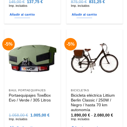
El
El
El
El
145,00
€
137,75
€
875,00
€
831,25
€
precio
precio
precio
precio
Imp. incluidos
Imp. incluidos
original
actual
original
actual
era:
es:
era:
es:
Añadir al carrito
Añadir al carrito
145,00 €.
137,75 €.
875,00 €.
831,25 €.
-5%
-5%
BAUL PORTAEQUIPAJES
BICICLETAS
Portaequipajes TowBox
Bicicleta eléctrica Littium
Evo / Verde / 305 Litros
Berlin Classic / 250W /
Negro / hasta 70 km
autonomía
El
El
Rango
1.058,00
€
1.005,00
€
1.890,00
€
-
2.080,00
€
precio
precio
de
Imp. incluidos
Imp. incluidos
original
actual
precios
era:
es:
desde