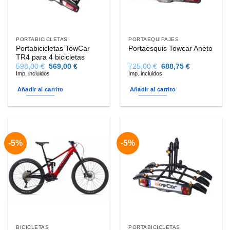
PORTABICICLETAS
PORTAEQUIPAJES
Portabicicletas TowCar
Portaesquis Towcar Aneto
TR4 para 4 bicicletas
El
El
El
El
598,00
€
569,00
€
725,00
€
688,75
€
precio
precio
precio
precio
Imp. incluidos
Imp. incluidos
original
actual
original
actual
era:
es:
era:
es:
Añadir al carrito
Añadir al carrito
598,00 €.
569,00 €.
725,00 €.
688,75 €.
-5%
-5%
BICICLETAS
PORTABICICLETAS