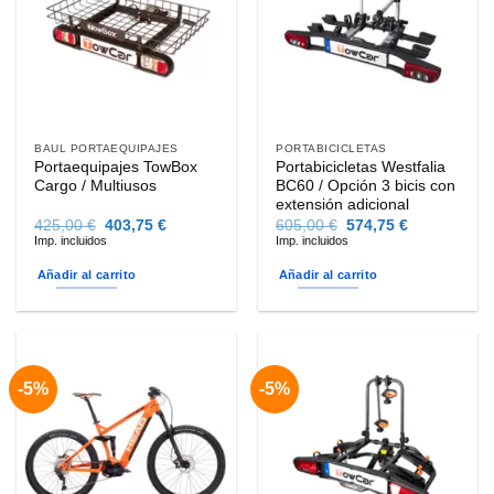
opciones
opciones
se
se
pueden
pueden
elegir
elegir
en
en
la
la
BAUL PORTAEQUIPAJES
PORTABICICLETAS
página
página
Portaequipajes TowBox
Portabicicletas Westfalia
de
de
Cargo / Multiusos
BC60 / Opción 3 bicis con
producto
producto
extensión adicional
El
El
El
El
425,00
€
403,75
€
605,00
€
574,75
€
precio
precio
precio
precio
Imp. incluidos
Imp. incluidos
original
actual
original
actual
era:
es:
era:
es:
Añadir al carrito
Añadir al carrito
425,00 €.
403,75 €.
605,00 €.
574,75 €.
-5%
-5%