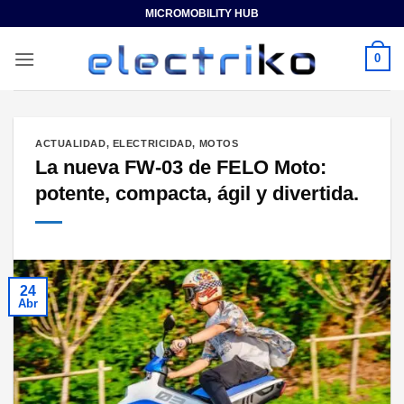
Saltar
MICROMOBILITY HUB
al
contenido
0
ACTUALIDAD
,
ELECTRICIDAD
,
MOTOS
La nueva FW-03 de FELO Moto:
potente, compacta, ágil y divertida.
24
Abr