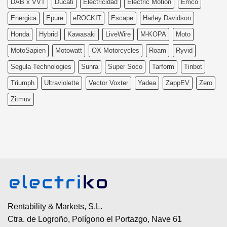
DAB x VVT
Ducati
Electricidad
Electric Motion
Emco
Energica
Epure
eROCKIT
Escape
Harley Davidson
Honda
Hybrid
Kawasaki
LiveWire
M-KOPA
Moto
MotoSapien
Motowatt
OX Motorcycles
Roam
Ryvid
Segula Technologies
Sunra
Super Soco
Tarform
Tinbot
Triumph
Ultraviolette
Vector Voxter
Yadea
ZappEV
Zero
Zitmuv
Rentability & Markets, S.L.
Ctra. de Logroño, Polígono el Portazgo, Nave 61