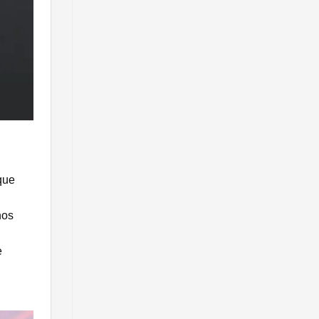
que
nos
e