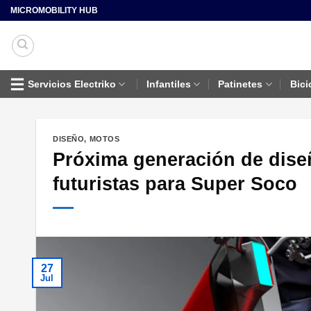
Saltar
MICROMOBILITY HUB
al
contenido
Servicios Electriko
Infantiles
Patinetes
Bici
DISEÑO
,
MOTOS
Próxima generación de dise
futuristas para Super Soco
27
Jul