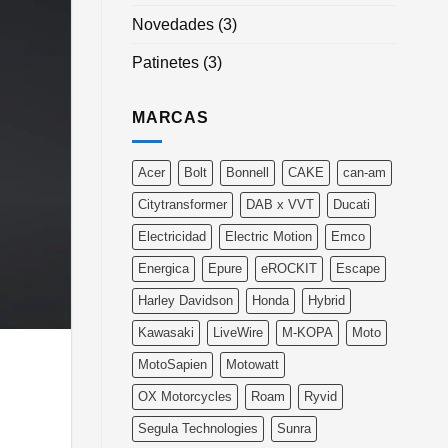
Novedades
(3)
Patinetes
(3)
MARCAS
Acer
Bolt
Bonnell
CAKE
can-am
Citytransformer
DAB x VVT
Ducati
Electricidad
Electric Motion
Emco
Energica
Epure
eROCKIT
Escape
Harley Davidson
Honda
Hybrid
Kawasaki
LiveWire
M-KOPA
Moto
MotoSapien
Motowatt
OX Motorcycles
Roam
Ryvid
Segula Technologies
Sunra