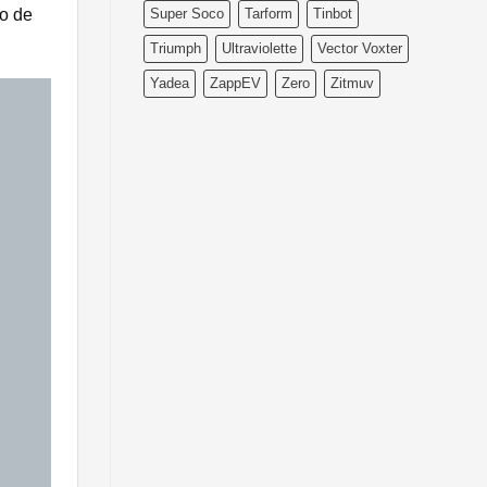
so de
Super Soco
Tarform
Tinbot
Triumph
Ultraviolette
Vector Voxter
Yadea
ZappEV
Zero
Zitmuv