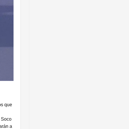
os que
r Soco
arán a