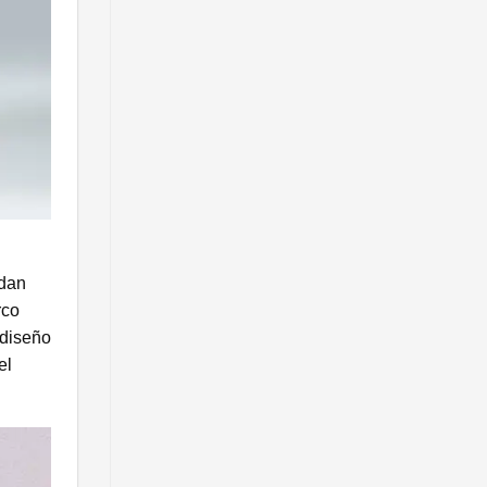
rdan
rco
 diseño
el