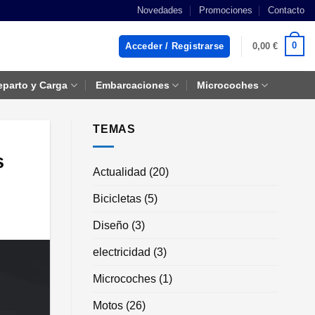
Novedades
Promociones
Contacto
0
Acceder / Registrarse
0,00
€
eparto y Carga
Embarcaciones
Microcoches
TEMAS
s
Actualidad
(20)
Bicicletas
(5)
Diseño
(3)
electricidad
(3)
Microcoches
(1)
Motos
(26)