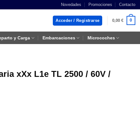
Novedades
Promociones
Contacto
0
Acceder / Registrarse
0,00
€
eparto y Carga
Embarcaciones
Microcoches
aria xXx L1e TL 2500 / 60V /