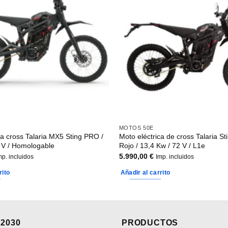
MOTOS 50E
ca cross Talaria MX5 Sting PRO /
Moto eléctrica de cross Talaria S
 V / Homologable
Rojo / 13,4 Kw / 72 V / L1e
5.990,00
€
mp. incluidos
Imp. incluidos
rito
Añadir al carrito
2030
PRODUCTOS