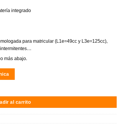
ería integrado
omologada para matricular (L1e=49cc y L3e=125cc),
, intermitentes…
eo más abajo.
nica
/ 60V / 100 Kms autonomía cantidad
dir al carrito