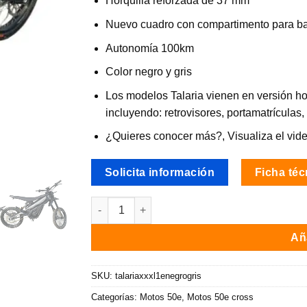
Horquilla reforzada de 37 mm
Nuevo cuadro con compartimento para bat
Autonomía 100km
Color negro y gris
Los modelos Talaria vienen en versión h
incluyendo: retrovisores, portamatrículas
¿Quieres conocer más?, Visualiza el vid
Solicita información
Ficha téc
Moto eléctrica cross Talaria xXx L1e TL 2500 
Aña
SKU:
talariaxxxl1enegrogris
Categorías:
Motos 50e
,
Motos 50e cross