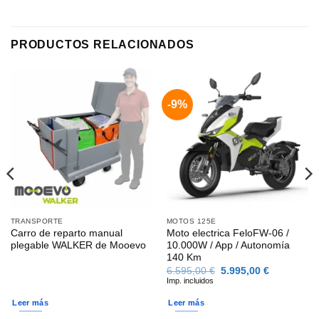
PRODUCTOS RELACIONADOS
-9%
TRANSPORTE
MOTOS 125E
Carro de reparto manual
Moto electrica FeloFW-06 /
plegable WALKER de Mooevo
10.000W / App / Autonomía
140 Km
El
El
6.595,00
€
5.995,00
€
precio
precio
Imp. incluidos
original
actual
era:
es:
Leer más
Leer más
6.595,00 €.
5.995,00 €