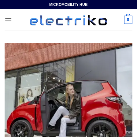
Saltar
MICROMOBILITY HUB
al
contenido
0