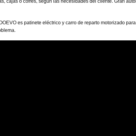
as, cajas o cofres, según las necesidades del cliente. Gran a
VO es patinete eléctrico y carro de reparto motorizado para tr
oblema.