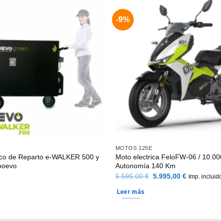
-9%
MOTOS 125E
rico de Reparto e-WALKER 500 y
Moto electrica FeloFW-06 / 10.00
ooevo
Autonomía 140 Km
El
El
6.595,00
€
5.995,00
€
Imp. incluid
precio
precio
original
actual
Leer más
era:
es:
6.595,00 €.
5.995,00 €