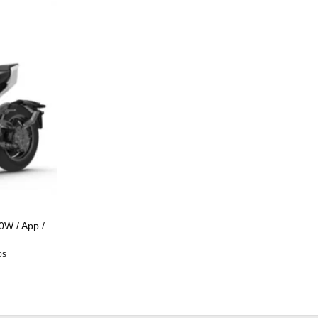
0W / App /
os
.