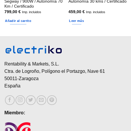
Segway / 900W / Autonomía 70
Autonomía 30 kms / Certificado
Km / Certificado
799,00
€
459,00
€
Imp. incluidos
Imp. incluidos
Añadir al carrito
Leer más
Rentability & Markets, S.L.
Ctra. de Logroño, Polígono el Portazgo, Nave 61
50011-Zaragoza
España
Miembro: