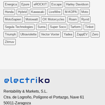
Energica
Epure
eROCKIT
Escape
Harley Davidson
Honda
Hybrid
Kawasaki
LiveWire
M-KOPA
Moto
MotoSapien
Motowatt
OX Motorcycles
Roam
Ryvid
Segula Technologies
Sunra
Super Soco
Tarform
Tinbot
Triumph
Ultraviolette
Vector Voxter
Yadea
ZappEV
Zero
Zitmuv
Rentability & Markets, S.L.
Ctra. de Logroño, Polígono el Portazgo, Nave 61
50011-Zaragoza