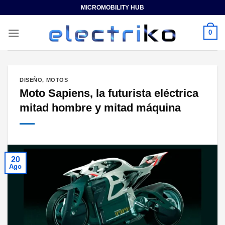
Saltar
MICROMOBILITY HUB
al
contenido
0
DISEÑO
,
MOTOS
Moto Sapiens, la futurista eléctrica
mitad hombre y mitad máquina
20
Ago