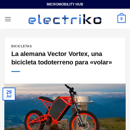
Saltar
MICROMOBILITY HUB
al
contenido
0
BICICLETAS
La alemana Vector Vortex, una
bicicleta todoterreno para «volar»
29
Jul