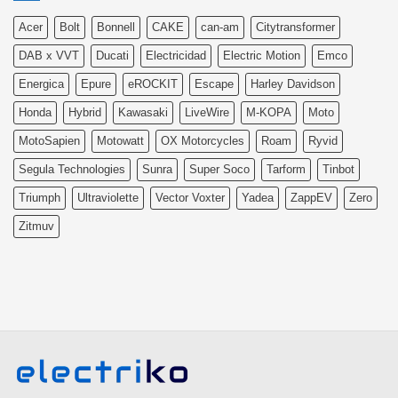
Acer
Bolt
Bonnell
CAKE
can-am
Citytransformer
DAB x VVT
Ducati
Electricidad
Electric Motion
Emco
Energica
Epure
eROCKIT
Escape
Harley Davidson
Honda
Hybrid
Kawasaki
LiveWire
M-KOPA
Moto
MotoSapien
Motowatt
OX Motorcycles
Roam
Ryvid
Segula Technologies
Sunra
Super Soco
Tarform
Tinbot
Triumph
Ultraviolette
Vector Voxter
Yadea
ZappEV
Zero
Zitmuv