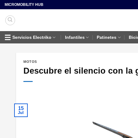
Saltar
MICROMOBILITY HUB
al
contenido
Servicios Electriko
Infantiles
Patinetes
Bici
MOTOS
Descubre el silencio con la
15
Jul