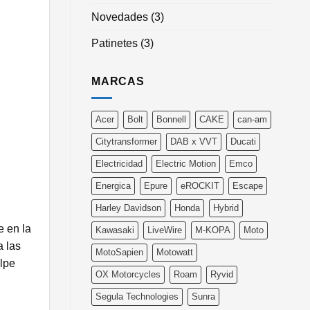
Novedades
(3)
Patinetes
(3)
MARCAS
Acer
Bolt
Bonnell
CAKE
can-am
Citytransformer
DAB x VVT
Ducati
Electricidad
Electric Motion
Emco
Energica
Epure
eROCKIT
Escape
Harley Davidson
Honda
Hybrid
e en la
Kawasaki
LiveWire
M-KOPA
Moto
a las
MotoSapien
Motowatt
Alpe
OX Motorcycles
Roam
Ryvid
Segula Technologies
Sunra