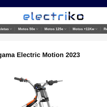
cletas
Motos 50e
Motos 125e
Motos +11Kw
R
 gama Electric Motion 2023