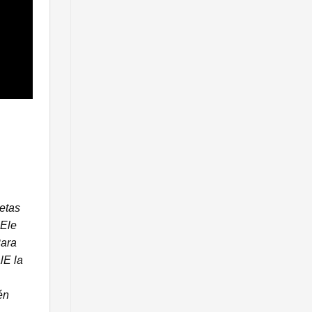
letas
 Ele
Para
lE la
én