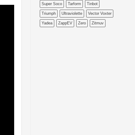
Super Soco
Tarform
Tinbot
Triumph
Ultraviolette
Vector Voxter
Yadea
ZappEV
Zero
Zitmuv