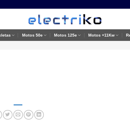
cletas
Motos 50e
Motos 125e
Motos +11Kw
R