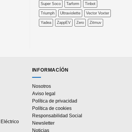
Super Soco
Tarform
Tinbot
Triumph
Ultraviolette
Vector Voxter
Yadea
ZappEV
Zero
Zitmuv
INFORMACÍÓN
Nosotros
Aviso legal
Política de privacidad
Política de cookies
Responsabilidad Social
Eléctrico
Newsletter
Noticias