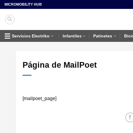
Saltar
MICROMOBILITY HUB
al
contenido
Servicios Electriko
Infantiles
Patinetes
Bici
Página de MailPoet
[mailpoet_page]