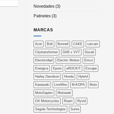
Novedades
(3)
Patinetes
(3)
MARCAS
Acer
Bolt
Bonnell
CAKE
can-am
Citytransformer
DAB x VVT
Ducati
Electricidad
Electric Motion
Emco
Energica
Epure
eROCKIT
Escape
Harley Davidson
Honda
Hybrid
Kawasaki
LiveWire
M-KOPA
Moto
MotoSapien
Motowatt
OX Motorcycles
Roam
Ryvid
Segula Technologies
Sunra