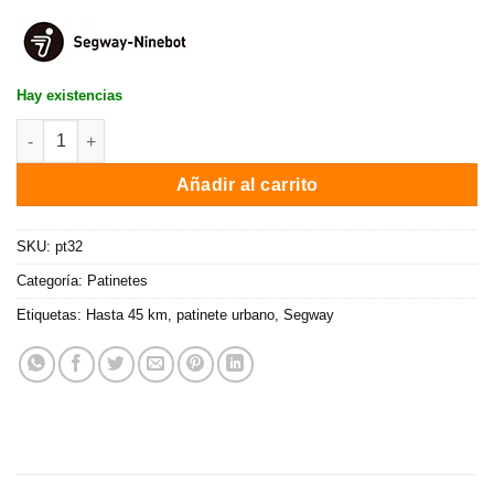
Hay existencias
Patinete eléctrico Ninebot KickScooter D38E de Segway / 350W 
Añadir al carrito
SKU:
pt32
Categoría:
Patinetes
Etiquetas:
Hasta 45 km
,
patinete urbano
,
Segway