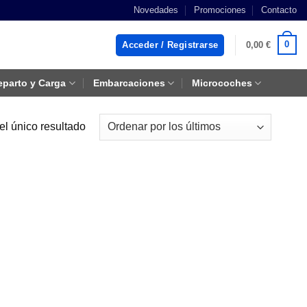
Novedades
Promociones
Contacto
0
Acceder / Registrarse
0,00
€
eparto y Carga
Embarcaciones
Microcoches
el único resultado