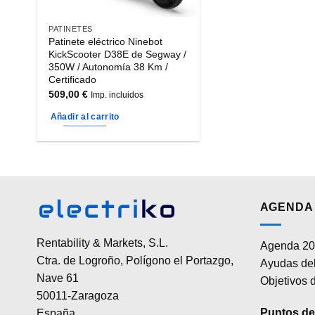
PATINETES
Patinete eléctrico Ninebot
KickScooter D38E de Segway /
350W / Autonomía 38 Km /
Certificado
509,00
€
Imp. incluidos
Añadir al carrito
AGENDA 
Rentability & Markets, S.L.
Agenda 20
Ctra. de Logroño, Polígono el Portazgo,
Ayudas del
Nave 61
Objetivos d
50011-Zaragoza
Puntos de 
España