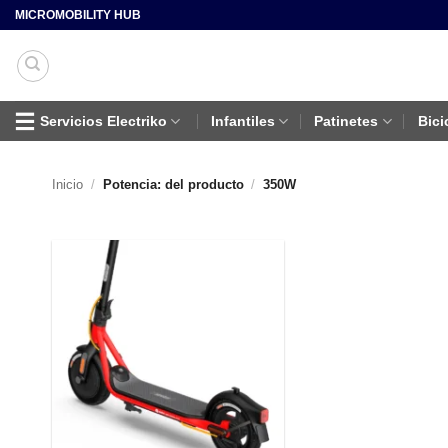
Saltar
MICROMOBILITY HUB
al
contenido
Servicios Electriko
Infantiles
Patinetes
Bici
Inicio
/
Potencia: del producto
/
350W