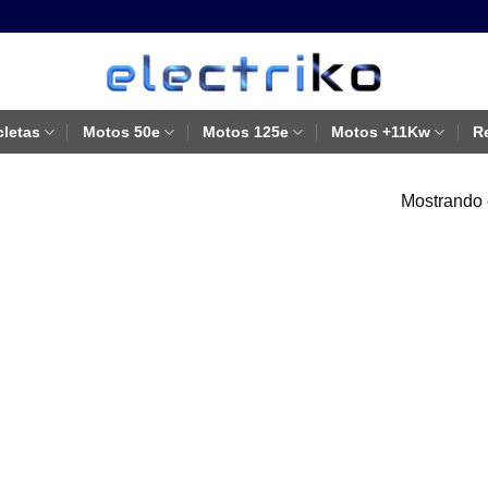
cletas
Motos 50e
Motos 125e
Motos +11Kw
R
Mostrando 