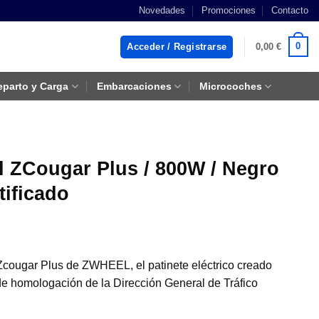
Novedades
Promociones
Contacto
0
Acceder / Registrarse
0,00
€
eparto y Carga
Embarcaciones
Microcoches
ll ZCougar Plus / 800W / Negro
tificado
 Zcougar Plus de ZWHEEL, el patinete eléctrico creado
 de homologación de la Dirección General de Tráfico