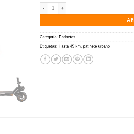
Patinete eléctrico Zwhell ZCougar Plus / 800W
Aña
Categoría:
Patinetes
Etiquetas:
Hasta 45 km
,
patinete urbano