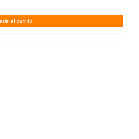
 / Negro / Autonomía 40 km / Certificado cantidad
dir al carrito