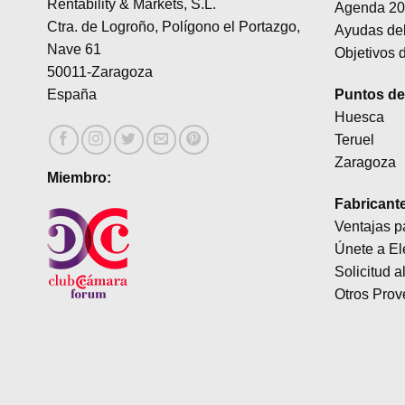
Rentability & Markets, S.L.
Agenda 20
Ctra. de Logroño, Polígono el Portazgo,
Ayudas del
Nave 61
Objetivos d
50011-Zaragoza
Puntos de 
España
Huesca
Teruel
Zaragoza
Miembro:
Fabricant
Ventajas p
Únete a El
Solicitud a
Otros Prov