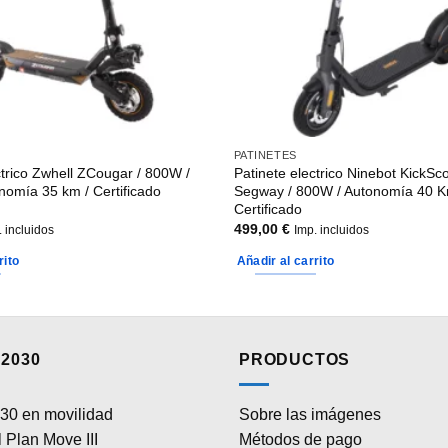
PATINETES
ctrico Zwhell ZCougar / 800W /
Patinete electrico Ninebot KickSc
nomía 35 km / Certificado
Segway / 800W / Autonomía 40 K
Certificado
499,00
€
. incluidos
Imp. incluidos
rito
Añadir al carrito
2030
PRODUCTOS
30 en movilidad
Sobre las imágenes
 Plan Move III
Métodos de pago