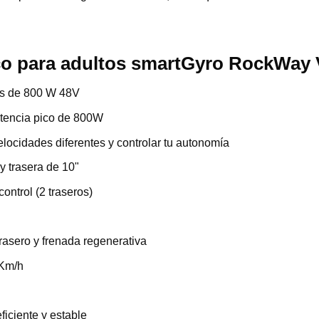
ico para adultos smartGyro RockWay
ess de 800 W 48V
tencia pico de 800W
locidades diferentes y controlar tu autonomía
y trasera de 10"
ontrol (2 traseros)
trasero y frenada regenerativa
5Km/h
ficiente y estable