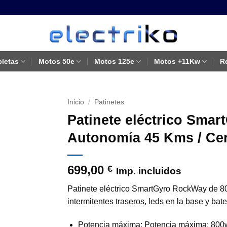
cletas
Motos 50e
Motos 125e
Motos +11Kw
R
Inicio
/
Patinetes
Patinete eléctrico Smar
Autonomía 45 Kms / Cer
699,00
€
Imp. incluidos
Patinete eléctrico SmartGyro RockWay de 
intermitentes traseros, leds en la base y bater
Potencia máxima: Potencia máxima: 800w