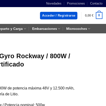
Novedades
Promociones
Contacto
0
Acceder / Registrarse
0,00
€
eparto y Carga
Embarcaciones
Microcoches
tGyro Rockway / 800W /
tificado
800W de potencia máxima 48V y 12.500 mAh,
ía de Litio.
 / Potencia nominal: 500w