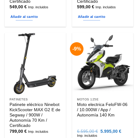
Certificado
Certificado
549,00
€
599,00
€
Imp. incluidos
Imp. incluidos
Añadir al carrito
Añadir al carrito
-9%
PATINETES
MOTOS 125E
Patinete eléctrico Ninebot
Moto electrica FeloFW-06
KickScooter MAX G2 E de
/ 10.000W / App /
Segway / 900W /
Autonomía 140 Km
Autonomía 70 Km /
Certificado
El
El
799,00
€
6.595,00
€
5.995,00
€
Imp. incluidos
precio
precio
Imp. incluidos