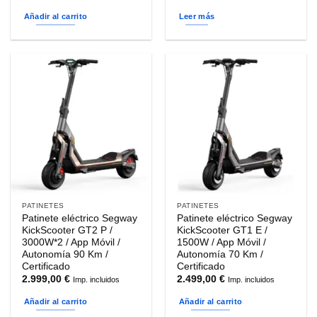
original
actual
era:
es:
Añadir al carrito
Leer más
6.595,00 €.
5.995,00
PATINETES
PATINETES
Patinete eléctrico Segway
Patinete eléctrico Segway
KickScooter GT2 P /
KickScooter GT1 E /
3000W*2 / App Móvil /
1500W / App Móvil /
Autonomía 90 Km /
Autonomía 70 Km /
Certificado
Certificado
2.999,00
€
2.499,00
€
Imp. incluidos
Imp. incluidos
Añadir al carrito
Añadir al carrito