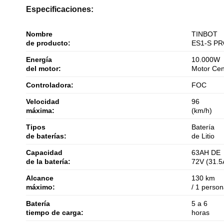
Especificaciones:
Nombre
TINBOT
de producto:
ES1-S PR
Energía
10.000W
del motor:
Motor Cen
Controladora:
FOC
Velocidad
96
máxima:
(km/h)
Tipos
Batería
de baterías:
de Litio
Capacidad
63AH DE
de la batería:
72V (31.5
Alcance
130 km
máximo:
/ 1 perso
Batería
5 a 6
tiempo de carga:
horas