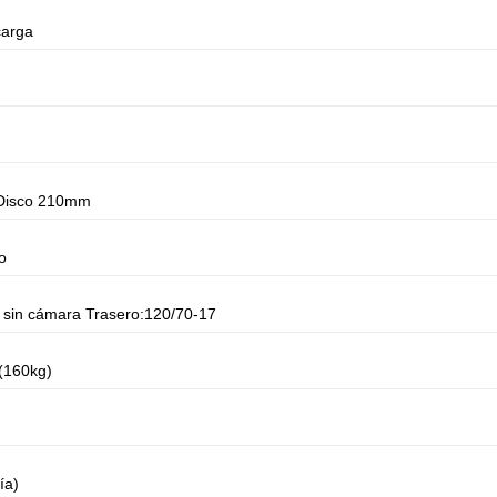
carga
Disco 210mm
co
 sin cámara Trasero:120/70-17
(160kg)
ía)