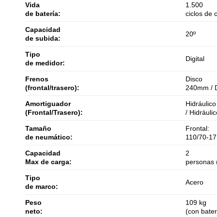
Vida
1.500
de batería:
ciclos de 
Capacidad
20º
de subida:
Tipo
Digital
de medidor:
Frenos
Disco
(frontal/trasero):
240mm / 
Amortiguador
Hidráulico
(Frontal/Trasero):
/ Hidráuli
Tamaño
Frontal:
de neumático:
110/70-17
Capacidad
2
Max de carga:
personas 
Tipo
Acero
de marco:
Peso
109 kg
neto:
(con bater