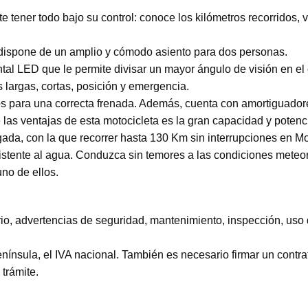
ener todo bajo su control: conoce los kilómetros recorridos, ve
spone de un amplio y cómodo asiento para dos personas.
ontal LED que le permite divisar un mayor ángulo de visión en el
s largas, cortas, posición y emergencia.
os para una correcta frenada. Además, cuenta con amortiguadore
s ventajas de esta motocicleta es la gran capacidad y potencia
rgada, con la que recorrer hasta 130 Km sin interrupciones en 
tente al agua. Conduzca sin temores a las condiciones meteo
uno de ellos.
o, advertencias de seguridad, mantenimiento, inspección, uso d
Península, el IVA nacional. También es necesario firmar un cont
 trámite.