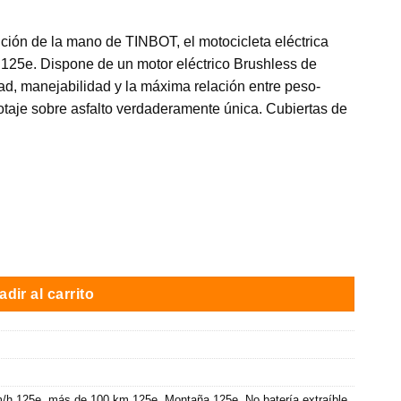
ución de la mano de TINBOT, el motocicleta eléctrica
125e. Dispone de un motor eléctrico Brushless de
d, manejabilidad y la máxima relación entre peso-
lotaje sobre asfalto verdaderamente única. Cubiertas de
W / Doble Batería / 130 km auton. / Negro / Montaña cantidad
dir al carrito
m/h 125e
,
más de 100 km 125e
,
Montaña 125e
,
No batería extraíble