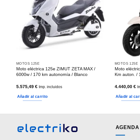
MOTOS 125E
MOTOS 125E
/ 130
Moto eléctrica 125e ZIMUT ZETA MAX /
Moto eléctri
km
6000w / 170 km autonomía / Blanco
Km auton. / 
5.575,49
€
4.440,00
€
Imp. incluidos
I
Añadir al carrito
Añadir al car
AGENDA 