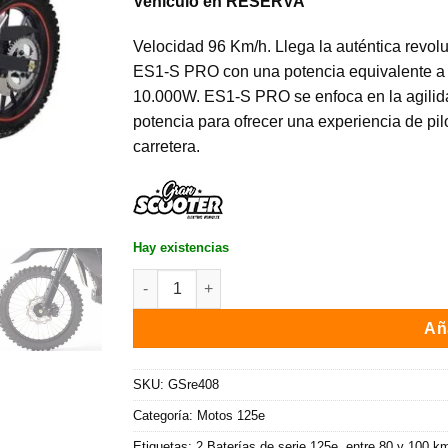
Vehículo en RESERVA
Velocidad 96 Km/h. Llega la auténtica revol
ES1-S PRO con una potencia equivalente a 
10.000W. ES1-S PRO se enfoca en la agilida
potencia para ofrecer una experiencia de pi
carretera.
Hay existencias
Moto eléctrica 125e TINBOT ES1-X Pro / 10.000
Aña
SKU:
GSre408
Categoría:
Motos 125e
Etiquetas:
2 Baterías de serie 125e
,
entre 80 y 100 k