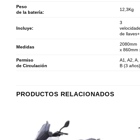
Peso
12,3Kg
de la batería:
3
Incluye:
velocidad
de llaves
2080mm
Medidas
x 860mm
Permiso
A1, A2, A,
de Circulación
B (3 años
PRODUCTOS RELACIONADOS