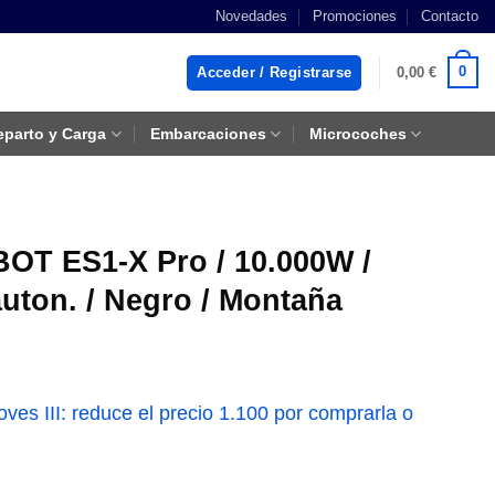
Novedades
Promociones
Contacto
0
Acceder / Registrarse
0,00
€
eparto y Carga
Embarcaciones
Microcoches
BOT ES1-X Pro / 10.000W /
auton. / Negro / Montaña
es III: reduce el precio 1.100 por comprarla o