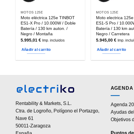
MOTOS 125E
MOTOS 125E
Moto eléctrica 125e TINBOT
Moto electrica 125
ES1-X Pro / 10.000W / Doble
ES1-S Pro / 10.000
Batería / 130 km auton. /
Batería / 130 km aut
Negro / Montaña
Negro / Carretera
5.995,01
€
5.945,00
€
Imp. incluidos
Imp. inclu
Añadir al carrito
Añadir al carrito
AGENDA 
Rentability & Markets, S.L.
Agenda 20
Ctra. de Logroño, Polígono el Portazgo,
Ayudas del
Nave 61
Objetivos d
50011-Zaragoza
Puntos de 
España