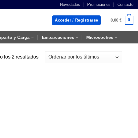
Novedades
Promociones
Contacto
0
Acceder / Registrarse
0,00
€
eparto y Carga
Embarcaciones
Microcoches
Ordenado
 los 2 resultados
por
los
últimos