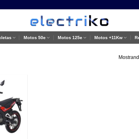
cletas
Motos 50e
Motos 125e
Motos +11Kw
R
Mostrando