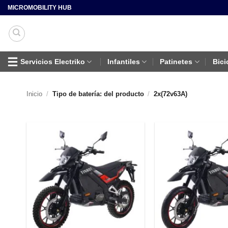
Saltar
MICROMOBILITY HUB
al
contenido
Servicios Electriko
Infantiles
Patinetes
Bici
Inicio
/
Tipo de batería: del producto
/
2x(72v63A)