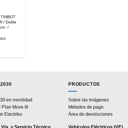
e TINBOT
W / Doble
on. /
idos
2030
PRODUCTOS
30 en movilidad
Sobre las imágenes
 Plan Move III
Métodos de pago
e Electriko
Área de devoluciones
Vta. y Servicio Técnico
Vehículos Eléctricos (VE)