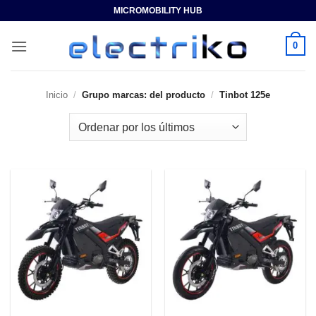
Saltar
MICROMOBILITY HUB
al
contenido
0
Inicio
/
Grupo marcas: del producto
/
Tinbot 125e