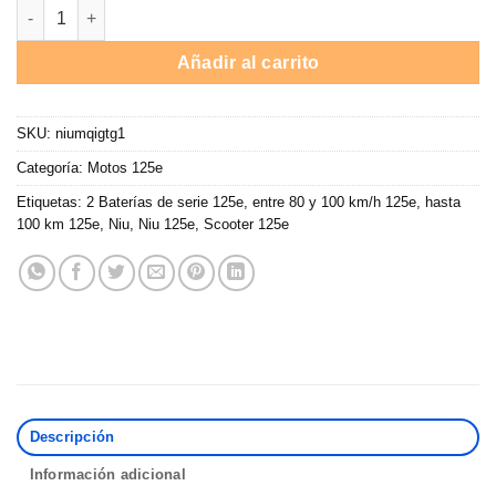
Moto eléctrica 125e Niu MQi GT / App / 3000W / 80 Km auton. / 2 
hasta
4.599,00 €
Añadir al carrito
SKU:
niumqigtg1
Categoría:
Motos 125e
Etiquetas:
2 Baterías de serie 125e
,
entre 80 y 100 km/h 125e
,
hasta
100 km 125e
,
Niu
,
Niu 125e
,
Scooter 125e
Descripción
Información adicional