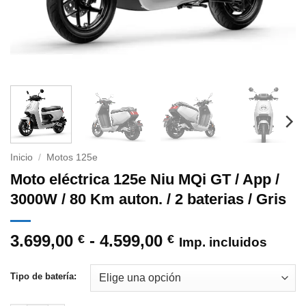
Inicio
/
Motos 125e
Moto eléctrica 125e Niu MQi GT / App /
3000W / 80 Km auton. / 2 baterias / Gris
Rango
3.699,00
-
4.599,00
€
€
Imp. incluidos
de
precios:
Tipo de batería:
desde
3.699,00 €