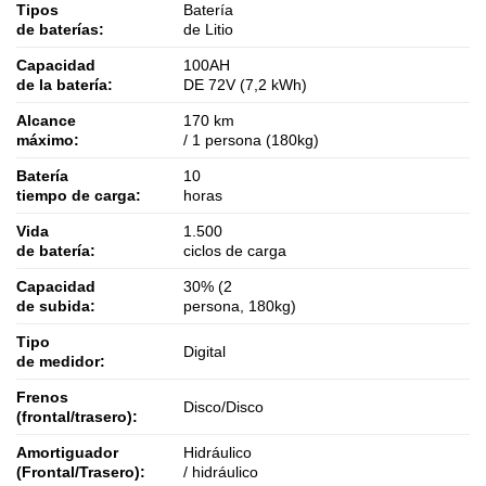
Tipos
Batería
de baterías:
de Litio
Capacidad
100AH
de la batería:
DE 72V (7,2 kWh)
Alcance
170 km
máximo:
/ 1 persona (180kg)
Batería
10
tiempo de carga:
horas
Vida
1.500
de batería:
ciclos de carga
Capacidad
30% (2
de subida:
persona, 180kg)
Tipo
Digital
de medidor:
Frenos
Disco/Disco
(frontal/trasero):
Amortiguador
Hidráulico
(Frontal/Trasero):
/ hidráulico