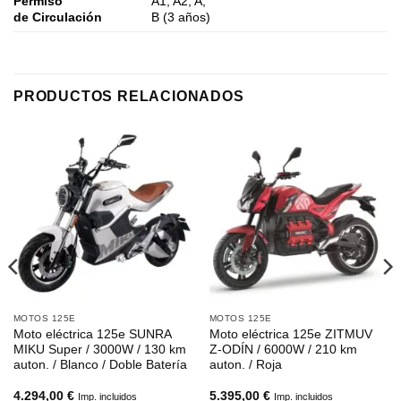
Permiso
A1, A2, A,
de Circulación
B (3 años)
PRODUCTOS RELACIONADOS
MOTOS 125E
MOTOS 125E
Moto eléctrica 125e SUNRA
Moto eléctrica 125e ZITMUV
MIKU Super / 3000W / 130 km
Z-ODÍN / 6000W / 210 km
auton. / Blanco / Doble Batería
auton. / Roja
4.294,00
€
5.395,00
€
Imp. incluidos
Imp. incluidos