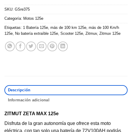
SKU:
GSre375
Categoría:
Motos 125e
Etiquetas:
1 Batería 125e
,
más de 100 km 125e
,
más de 100 Km/h
125e
,
No batería extraíble 125e
,
Scooter 125e
,
Zitmuv
,
Zitmuv 125e
Descripción
Información adicional
ZITMUT ZETA MAX 125e
Disfruta de la gran autonomía que ofrece esta moto
eléctrica, con tan solo una batería de 72V100AH podrás