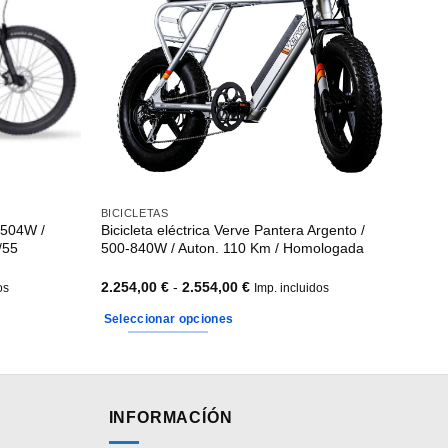
BICICLETAS
/ 504W /
Bicicleta eléctrica Verve Pantera Argento /
/55
500-840W / Auton. 110 Km / Homologada
Rango
2.254,00
€
-
2.554,00
€
os
Imp. incluidos
de
precios:
Seleccionar opciones
desde
.
2.254,00 €
Este
hasta
producto
2.554,00 €
tiene
múltiples
INFORMACÍÓN
variantes.