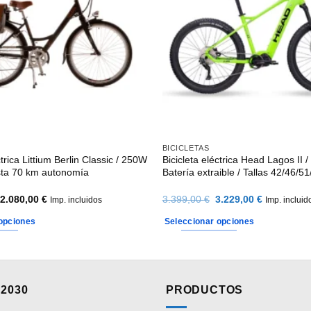
BICICLETAS
ctrica Littium Berlin Classic / 250W
Bicicleta eléctrica Head Lagos II 
sta 70 km autonomía
Batería extraible / Tallas 42/46/51
Rango
El
El
2.080,00
€
3.399,00
€
3.229,00
€
Imp. incluidos
Imp. incluid
de
precio
precio
precios:
original
actual
opciones
Seleccionar opciones
desde
era:
es:
1.890,00 €
3.399,00 €.
3.229,00 €
Este
hasta
producto
2.080,00 €
tiene
múltiples
2030
PRODUCTOS
variantes.