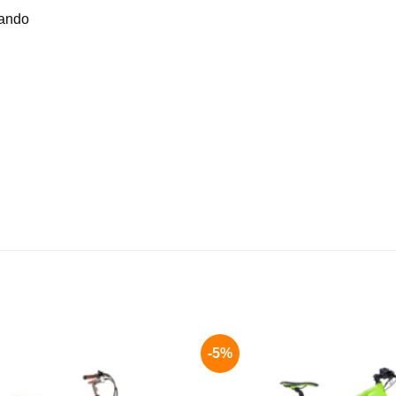
uando
-5%