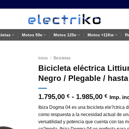
cletas
Motos 50e
Motos 125e
Motos +11Kw
R
Inicio
/
Bicicletas
Bicicleta eléctrica Litt
Negro / Plegable / hast
Rango
1.795,00
-
1.985,00
€
€
Imp. in
de
Ibiza Dogma 04 es una bicicleta ele?ctrica 
precio
como respuesta a la necesidad actual de un
desde
versatilidad y potencia que cuenta con las 
1.795,
co?moda, Ibiza Dogma 04 es perfecta para el