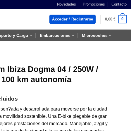
Novedades
Promociones
Contacto
0
Acceder / Registrarse
0,00
€
eparto y Carga
Embarcaciones
Microcoches
ium Ibiza Dogma 04 / 250W /
a 100 km autonomía
cluidos
disen?ada y desarrollada para moverse por la ciudad
s:
a movilidad sostenible. Una E-bike plegable de gran
mejores prestaciones del mercado. Manejable, a?gil y
00 €
 ajetreo de la ciudad y la calma de las escapadas