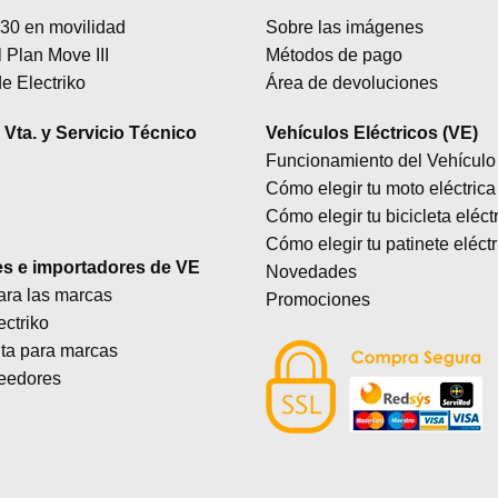
Las
30 en movilidad
Sobre las imágenes
opciones
 Plan Move III
Métodos de pago
se
e Electriko
Área de devoluciones
pueden
elegir
Vta. y Servicio Técnico
Vehículos Eléctricos (VE)
en
Funcionamiento del Vehículo 
la
Cómo elegir tu moto eléctrica
página
Cómo elegir tu bicicleta eléct
de
producto
Cómo elegir tu patinete eléctr
es e importadores de VE
Novedades
ara las marcas
Promociones
ectriko
lta para marcas
eedores