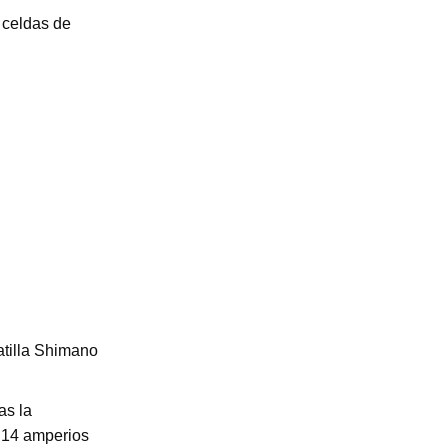
 celdas de
tilla Shimano
as la
e 14 amperios