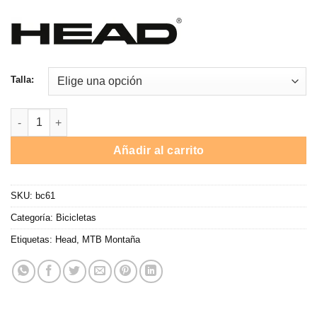
Talla:
Bicicleta eléctrica Head Lagos I / 504W / Batría extraible / Talla
Añadir al carrito
SKU:
bc61
Categoría:
Bicicletas
Etiquetas:
Head
,
MTB Montaña