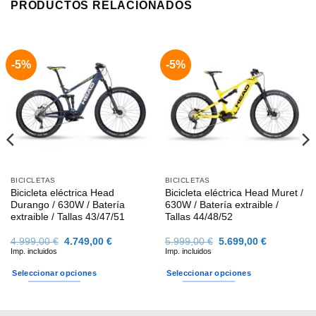
PRODUCTOS RELACIONADOS
-5%
-5%
BICICLETAS
BICICLETAS
Bicicleta eléctrica Head
Bicicleta eléctrica Head Muret /
Durango / 630W / Batería
630W / Batería extraible /
extraible / Tallas 43/47/51
Tallas 44/48/52
El
El
El
El
4.999,00
€
4.749,00
€
5.999,00
€
5.699,00
€
precio
precio
precio
precio
Imp. incluidos
Imp. incluidos
original
actual
original
actual
era:
es:
era:
es:
Seleccionar opciones
Seleccionar opciones
 €
4.999,00 €.
4.749,00 €.
5.999,00 €.
5.699,00 €
Este
Este
 €
producto
producto