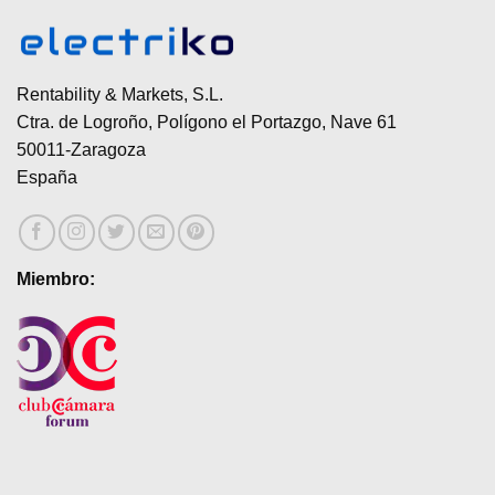
tiene
tiene
múltiples
múltiples
variantes.
variantes.
Las
Las
Rentability & Markets, S.L.
opciones
opciones
se
se
Ctra. de Logroño, Polígono el Portazgo, Nave 61
pueden
pueden
50011-Zaragoza
elegir
elegir
España
en
en
la
la
página
página
de
de
Miembro:
producto
producto