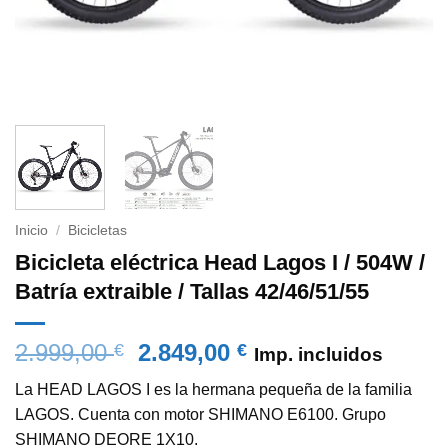
Inicio
/
Bicicletas
Bicicleta eléctrica Head Lagos I / 504W /
Batría extraible / Tallas 42/46/51/55
El
El
2.999,00
2.849,00
€
€
Imp. incluidos
precio
precio
La HEAD LAGOS I es la hermana pequeña de la familia
original
actual
LAGOS. Cuenta con motor SHIMANO E6100. Grupo
era:
es:
SHIMANO DEORE 1X10.
2.999,00 €.
2.849,00 €.