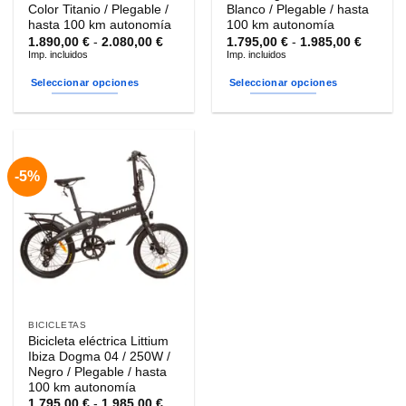
producto
producto
Color Titanio / Plegable /
Blanco / Plegable / hasta
hasta 100 km autonomía
100 km autonomía
Rango
Rango
1.890,00
€
-
2.080,00
€
1.795,00
€
-
1.985,00
€
de
de
Imp. incluidos
Imp. incluidos
precios:
precios
desde
desde
Seleccionar opciones
Seleccionar opciones
1.890,00 €
1.795,0
hasta
hasta
Este
Este
2.080,00 €
1.985,0
producto
producto
tiene
tiene
múltiples
múltiples
-5%
variantes.
variantes.
Las
Las
opciones
opciones
se
se
pueden
pueden
elegir
elegir
en
en
la
la
BICICLETAS
página
página
Bicicleta eléctrica Littium
de
de
Ibiza Dogma 04 / 250W /
producto
producto
Negro / Plegable / hasta
100 km autonomía
Rango
1.795,00
€
-
1.985,00
€