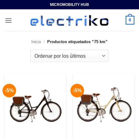
Saltar
MICROMOBILITY HUB
al
contenido
0
Inicio
/
Productos etiquetados “75 km”
-5%
-5%