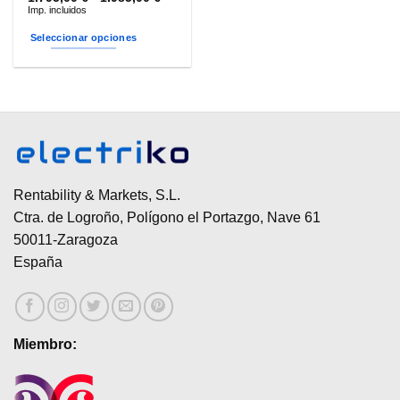
de
Imp. incluidos
precios:
desde
Seleccionar opciones
1.795,00 €
hasta
Este
1.985,00 €
producto
tiene
múltiples
variantes.
Las
opciones
se
Rentability & Markets, S.L.
pueden
Ctra. de Logroño, Polígono el Portazgo, Nave 61
elegir
50011-Zaragoza
en
España
la
página
de
producto
Miembro: