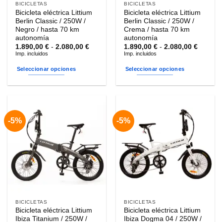
BICICLETAS
BICICLETAS
Bicicleta eléctrica Littium
Bicicleta eléctrica Littium
Berlin Classic / 250W /
Berlin Classic / 250W /
Negro / hasta 70 km
Crema / hasta 70 km
autonomía
autonomía
Rango
Rango
1.890,00
€
-
2.080,00
€
1.890,00
€
-
2.080,00
€
de
de
Imp. incluidos
Imp. incluidos
precios:
precios
desde
desde
Seleccionar opciones
Seleccionar opciones
1.890,00 €
1.890,0
hasta
hasta
Este
Este
2.080,00 €
2.080,0
producto
producto
tiene
tiene
múltiples
múltiples
-5%
-5%
variantes.
variantes.
Las
Las
opciones
opciones
se
se
pueden
pueden
elegir
elegir
en
en
la
la
BICICLETAS
BICICLETAS
página
página
Bicicleta eléctrica Littium
Bicicleta eléctrica Littium
de
de
Ibiza Titanium / 250W /
Ibiza Dogma 04 / 250W /