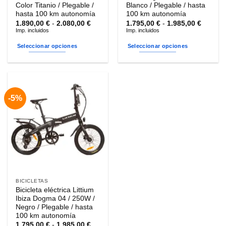
producto
producto
Color Titanio / Plegable /
Blanco / Plegable / hasta
hasta 100 km autonomía
100 km autonomía
Rango
Rango
1.890,00
€
-
2.080,00
€
1.795,00
€
-
1.985,00
€
de
de
Imp. incluidos
Imp. incluidos
precios:
precios
desde
desde
Seleccionar opciones
Seleccionar opciones
1.890,00 €
1.795,0
hasta
hasta
Este
Este
2.080,00 €
1.985,0
producto
producto
tiene
tiene
múltiples
múltiples
-5%
variantes.
variantes.
Las
Las
opciones
opciones
se
se
pueden
pueden
elegir
elegir
en
en
la
la
BICICLETAS
página
página
Bicicleta eléctrica Littium
de
de
Ibiza Dogma 04 / 250W /
producto
producto
Negro / Plegable / hasta
100 km autonomía
Rango
1.795,00
€
-
1.985,00
€