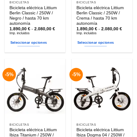
BICICLETAS
BICICLETAS
Bicicleta eléctrica Littium
Bicicleta eléctrica Littium
Berlin Classic / 250W /
Berlin Classic / 250W /
Negro / hasta 70 km
Crema / hasta 70 km
autonomía
autonomía
Rango
Rango
1.890,00
€
-
2.080,00
€
1.890,00
€
-
2.080,00
€
de
de
Imp. incluidos
Imp. incluidos
precios:
precios
desde
desde
Seleccionar opciones
Seleccionar opciones
1.890,00 €
1.890,0
hasta
hasta
Este
Este
2.080,00 €
2.080,0
producto
producto
tiene
tiene
múltiples
múltiples
-5%
-5%
variantes.
variantes.
Las
Las
opciones
opciones
se
se
pueden
pueden
elegir
elegir
en
en
la
la
BICICLETAS
BICICLETAS
página
página
Bicicleta eléctrica Littium
Bicicleta eléctrica Littium
de
de
Ibiza Titanium / 250W /
Ibiza Dogma 04 / 250W /