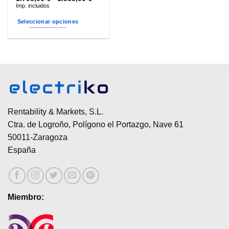
de
Imp. incluidos
precios:
desde
Seleccionar opciones
1.795,00 €
hasta
Este
1.985,00 €
producto
tiene
múltiples
variantes.
Las
opciones
se
Rentability & Markets, S.L.
pueden
Ctra. de Logroño, Polígono el Portazgo, Nave 61
elegir
50011-Zaragoza
en
España
la
página
de
producto
Miembro: