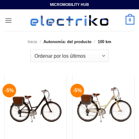
Saltar
MICROMOBILITY HUB
al
contenido
0
Inicio
/
Autonomía: del producto
/
100 km
-5%
-5%