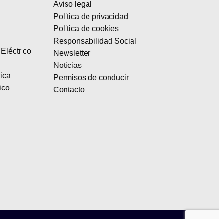
Aviso legal
se
Política de privacidad
pueden
Política de cookies
elegir
Responsabilidad Social
en
Eléctrico
Newsletter
la
página
Noticias
rica
de
Permisos de conducir
producto
ico
Contacto