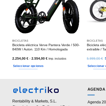
BICICLETAS
BICICLETAS
Bicicleta eléctrica Verve Pantera Verde / 500-
Bicicleta el
840W / Auton. 110 Km / Homologada
extraible / T
Rango
2.254,00
€
-
2.554,00
€
5.999,00
€
Imp. incluidos
de
precios:
o
Seleccionar opciones
Seleccionar 
desde
2.254,00 €
Este
Este
hasta
producto
producto
2.554,00 €
tiene
tiene
múltiples
múltiples
AGENDA 
variantes.
variantes.
Las
Las
Rentability & Markets, S.L.
Agenda 20
opciones
opciones