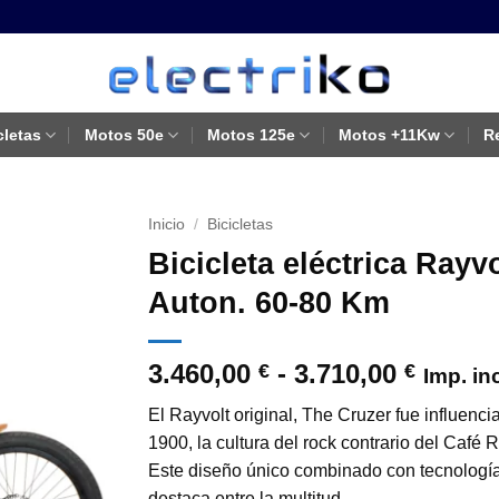
cletas
Motos 50e
Motos 125e
Motos +11Kw
R
Inicio
/
Bicicletas
Bicicleta eléctrica Rayv
Auton. 60-80 Km
Rango
3.460,00
-
3.710,00
€
€
Imp. in
de
El Rayvolt original, The Cruzer fue influenci
precio
1900, la cultura del rock contrario del Café
desde
Este diseño único combinado con tecnología
3.460,
destaca entre la multitud.