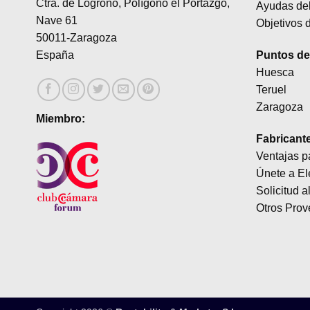
Ctra. de Logroño, Polígono el Portazgo,
Ayudas del
se
se
Nave 61
Objetivos d
pueden
pueden
50011-Zaragoza
elegir
elegir
Puntos de 
España
en
en
Huesca
la
la
Teruel
página
página
Zaragoza
de
de
Miembro:
producto
producto
Fabricant
Ventajas p
Únete a El
Solicitud a
Otros Prov