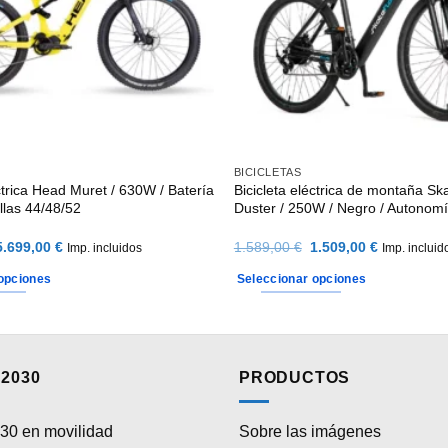
BICICLETAS
éctrica Head Muret / 630W / Batería
Bicicleta eléctrica de montaña Sk
allas 44/48/52
Duster / 250W / Negro / Autonom
El
El
El
El
5.699,00
€
1.589,00
€
1.509,00
€
Imp. incluidos
Imp. incluid
precio
precio
precio
precio
riginal
actual
original
actual
opciones
Seleccionar opciones
era:
es:
era:
es:
5.999,00 €.
5.699,00 €.
1.589,00 €.
1.509,00 €
Este
producto
tiene
múltiples
2030
PRODUCTOS
variantes.
Las
30 en movilidad
Sobre las imágenes
opciones