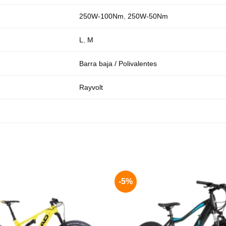
250W-100Nm
,
250W-50Nm
L
,
M
Barra baja / Polivalentes
Rayvolt
-5%