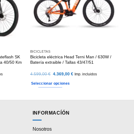
BICICLETAS
ateflash SK
Bicicleta eléctrica Head Terni Man / 630W /
ía 40/50 Km
Batería extraible / Tallas 43/47/51
El
El
4.599,00
€
4.369,00
€
os
Imp. incluidos
precio
precio
original
actual
Seleccionar opciones
era:
es:
.
4.599,00 €.
4.369,00 €.
Este
producto
tiene
múltiples
INFORMACÍÓN
variantes.
Las
Nosotros
opciones