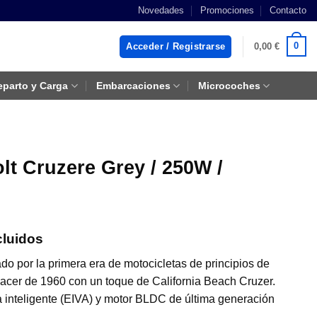
Novedades
Promociones
Contacto
0
Acceder / Registrarse
0,00
€
eparto y Carga
Embarcaciones
Microcoches
olt Cruzere Grey / 250W /
cluidos
ado por la primera era de motocicletas de principios de
s:
 Racer de 1960 con un toque de California Beach Cruzer.
 inteligente (EIVA) y motor BLDC de última generación
00 €