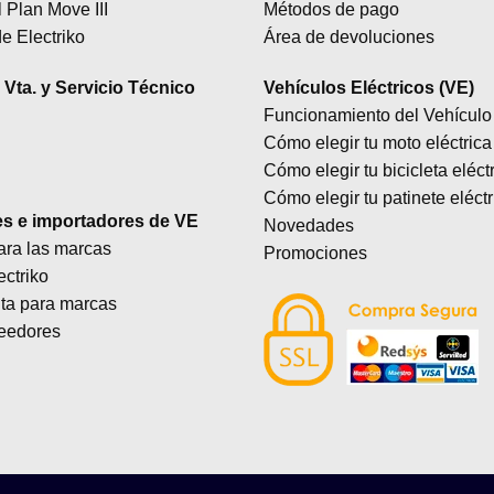
 Plan Move III
Métodos de pago
se
e Electriko
Área de devoluciones
pueden
elegir
Vta. y Servicio Técnico
Vehículos Eléctricos (VE)
en
Funcionamiento del Vehículo 
la
Cómo elegir tu moto eléctrica
página
Cómo elegir tu bicicleta eléct
de
producto
Cómo elegir tu patinete eléctr
es e importadores de VE
Novedades
ara las marcas
Promociones
ectriko
lta para marcas
eedores