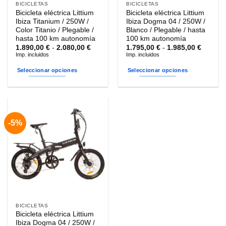
BICICLETAS
BICICLETAS
Bicicleta eléctrica Littium
Bicicleta eléctrica Littium
Ibiza Titanium / 250W /
Ibiza Dogma 04 / 250W /
Color Titanio / Plegable /
Blanco / Plegable / hasta
hasta 100 km autonomía
100 km autonomía
Rango
Rango
1.890,00
€
-
2.080,00
€
1.795,00
€
-
1.985,00
€
de
de
Imp. incluidos
Imp. incluidos
precios:
precios
desde
desde
Seleccionar opciones
Seleccionar opciones
1.890,00 €
1.795,0
hasta
hasta
Este
Este
2.080,00 €
1.985,0
producto
producto
tiene
tiene
múltiples
múltiples
-5%
variantes.
variantes.
Las
Las
opciones
opciones
se
se
pueden
pueden
elegir
elegir
en
en
la
la
BICICLETAS
página
página
Bicicleta eléctrica Littium
de
de
Ibiza Dogma 04 / 250W /