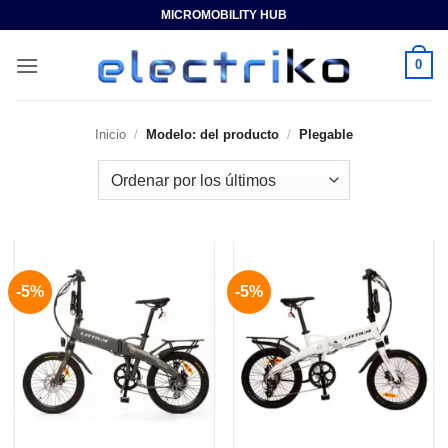
Saltar
MICROMOBILITY HUB
al
contenido
0
Inicio
/
Modelo: del producto
/
Plegable
-5%
-5%