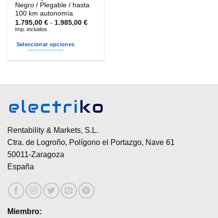
producto
producto
Negro / Plegable / hasta
100 km autonomía
Rango
1.795,00
€
-
1.985,00
€
de
Imp. incluidos
precios:
desde
Seleccionar opciones
1.795,00 €
hasta
Este
1.985,00 €
producto
tiene
múltiples
variantes.
Las
opciones
se
Rentability & Markets, S.L.
pueden
Ctra. de Logroño, Polígono el Portazgo, Nave 61
elegir
50011-Zaragoza
en
España
la
página
de
producto
Miembro: