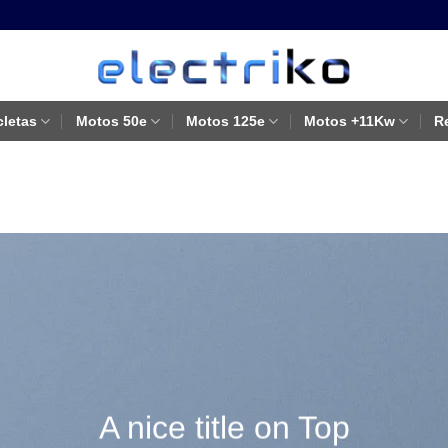
cletas
Motos 50e
Motos 125e
Motos +11Kw
R
 nice title on Top