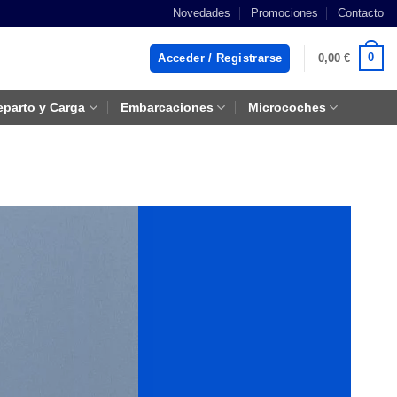
Novedades
Promociones
Contacto
0
Acceder / Registrarse
0,00
€
eparto y Carga
Embarcaciones
Microcoches