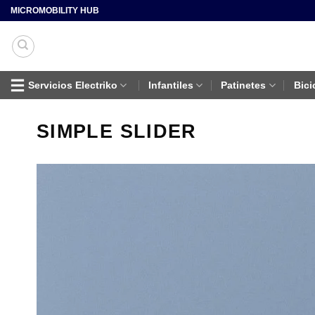
Saltar
MICROMOBILITY HUB
al
contenido
Servicios Electriko
Infantiles
Patinetes
Bici
SIMPLE SLIDER
A