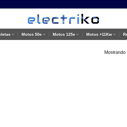
cletas
Motos 50e
Motos 125e
Motos +11Kw
R
Mostrando 