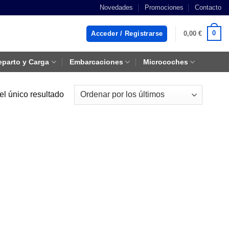
Novedades
Promociones
Contacto
0
Acceder / Registrarse
0,00
€
eparto y Carga
Embarcaciones
Microcoches
el único resultado