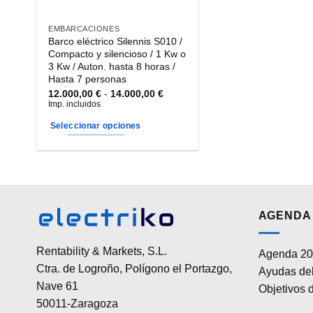
EMBARCACIONES
Barco eléctrico Silennis S010 /
Compacto y silencioso / 1 Kw o
3 Kw / Auton. hasta 8 horas /
Hasta 7 personas
Rango
12.000,00
€
-
14.000,00
€
de
Imp. incluidos
precios:
desde
Seleccionar opciones
12.000,00 €
hasta
Este
14.000,00 €
producto
tiene
múltiples
variantes.
AGENDA 
Las
opciones
Rentability & Markets, S.L.
Agenda 20
se
Ctra. de Logroño, Polígono el Portazgo,
Ayudas del
pueden
Nave 61
elegir
Objetivos d
50011-Zaragoza
en