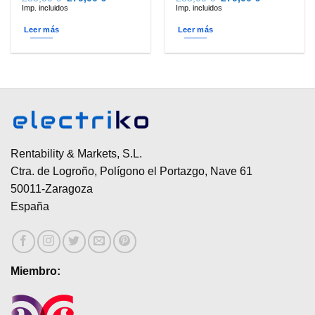
precio
precio
precio
precio
Imp. incluidos
Imp. incluidos
original
actual
original
actual
era:
es:
era:
es:
Leer más
Leer más
285,00 €.
279,00 €.
285,00 €.
279,00 €.
Rentability & Markets, S.L.
Ctra. de Logroño, Polígono el Portazgo, Nave 61
50011-Zaragoza
España
Miembro: