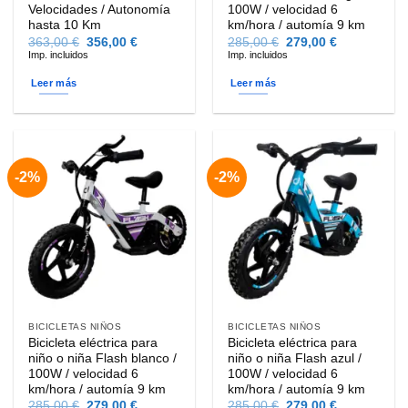
Velocidades / Autonomía
100W / velocidad 6
hasta 10 Km
km/hora / automía 9 km
El
El
El
El
363,00
€
356,00
€
285,00
€
279,00
€
precio
precio
precio
precio
Imp. incluidos
Imp. incluidos
original
actual
original
actual
era:
es:
era:
es:
Leer más
Leer más
363,00 €.
356,00 €.
285,00 €.
279,00 €.
-2%
-2%
BICICLETAS NIÑOS
BICICLETAS NIÑOS
Bicicleta eléctrica para
Bicicleta eléctrica para
niño o niña Flash blanco /
niño o niña Flash azul /
100W / velocidad 6
100W / velocidad 6
km/hora / automía 9 km
km/hora / automía 9 km
El
El
El
El
285,00
€
279,00
€
285,00
€
279,00
€