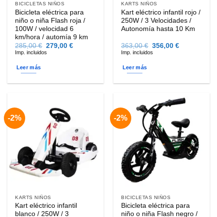
BICICLETAS NIÑOS
KARTS NIÑOS
Bicicleta eléctrica para
Kart eléctrico infantil rojo /
niño o niña Flash roja /
250W / 3 Velocidades /
100W / velocidad 6
Autonomía hasta 10 Km
km/hora / automía 9 km
El
El
El
El
285,00
€
279,00
€
363,00
€
356,00
€
precio
precio
precio
precio
Imp. incluidos
Imp. incluidos
original
actual
original
actual
era:
es:
era:
es:
Leer más
Leer más
285,00 €.
279,00 €.
363,00 €.
356,00 €.
-2%
-2%
KARTS NIÑOS
BICICLETAS NIÑOS
Kart eléctrico infantil
Bicicleta eléctrica para
blanco / 250W / 3
niño o niña Flash negro /