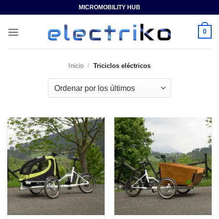
Saltar
MICROMOBILITY HUB
al
contenido
0
Inicio
/
Triciclos eléctricos